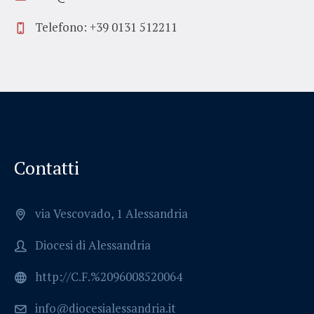
Telefono: +39 0131 512211
Contatti
via Vescovado, 1 Alessandria
Diocesi di Alessandria
http://C.F.%2096008520064
info@diocesialessandria.it