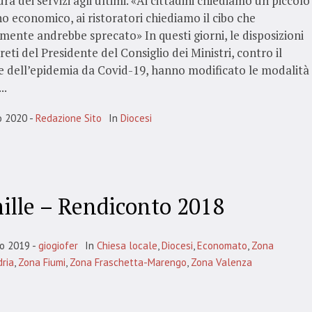
ura dei servizi agli ultimi. «Ai cittadini chiediamo un piccolo
o economico, ai ristoratori chiediamo il cibo che
mente andrebbe sprecato» In questi giorni, le disposizioni
reti del Presidente del Consiglio dei Ministri, contro il
e dell’epidemia da Covid-19, hanno modificato le modalità
..
o 2020
Redazione Sito
In
Diocesi
ille – Rendiconto 2018
no 2019
giogiofer
In
Chiesa locale
,
Diocesi
,
Economato
,
Zona
ria
,
Zona Fiumi
,
Zona Fraschetta-Marengo
,
Zona Valenza