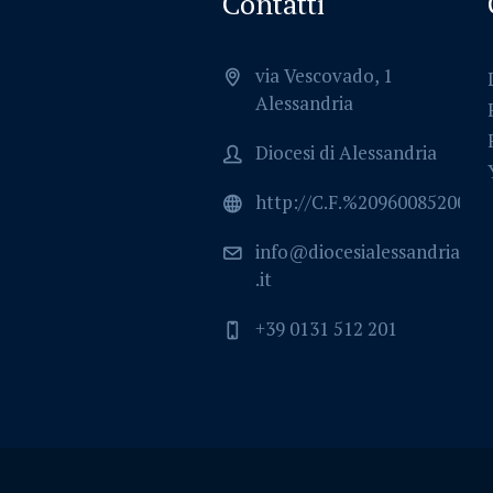
Contatti
via Vescovado, 1
Alessandria
Diocesi di Alessandria
http://C.F.%2096008520064
info@diocesialessandria
.it
+39 0131 512 201