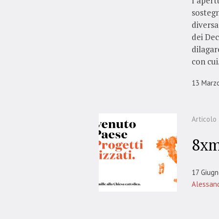
l’apert
sostegn
diversa
dei Dec
dilagar
con cui.
13 Marz
Articolo
8xm
17 Giug
Alessand