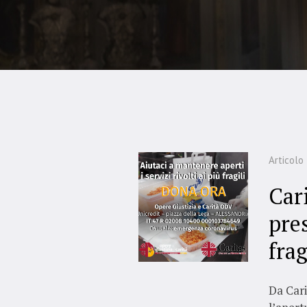
Articolo
Car
pres
frag
Da Cari