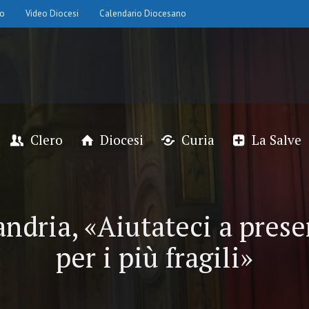
io
Video Diocesi
Calendario Diocesano
Clero
Diocesi
Curia
La Salve
ndria, «Aiutateci a prese
per i più fragili»