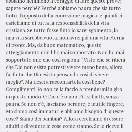
abbiamo nemmeno il coraggio di fare queste prove;
sapete perché? Perché abbiamo paura che sia tutto
finto: l’opposto della concezione magica; e quindi ci
carichiamo di tutta la responsabilità della vita
cristiana. Se tutto fosse finto io sarei sgomento, la
mia vita sarebbe vuota, non avrei più una vita eterna
di fronte. Ma, da buon matematico, questo
atteggiamento non l’ho mai sopportato. Non ho mai
sopportato uno che così ragiona: “Visto che se ritieni
che Dio non esista potresti vivere meno bene, allora
fai finta che Dio esista pensando così di vivere
meglio”. Ma riesci a raccontartela così bene?
Complimenti. Io non ce la faccio a prendermi in giro
in questo modo. O Dio c’è o non c’è: schietti, senza
paura. Se non c’è, lasciamo perdere, è inutile fingere.
Ma siamo così immaturi e abbiamo bisogno di queste
cose? Siamo dei bambini? Allora cerchiamo di essere
adulti e di vedere le cose come stanno. Se io ricevo il