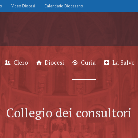
io
Video Diocesi
Calendario Diocesano
Clero
Diocesi
Curia
La Salve
Collegio dei consultori