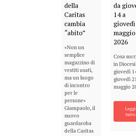
della
da giov
Caritas
14 a
cambia
giovedì
“abito”
maggio
2026
«Non un
semplice
Cosa suc
magazzino di
in Diocesi
vestiti usati,
giovedì 1
ma un luogo
giovedì 2
di incontro
maggio 2
per le
persone»
Giampaolo, il
Leggi
tutto
nuovo
guardaroba
della Caritas