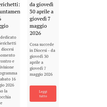
richetti:
da giovedì
untamento
30 aprile a
6
giovedì 7
gio
maggio
2026
 dedicato
ierichetti
Cosa succede
 diocesi
in Diocesi – da
momento
giovedì 30
contro e
aprile a
ivisione
giovedì 7
rogramma
maggio 2026
sabato 16
io 2026
so la
Leggi
tutto
occhia
re