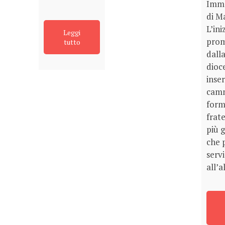
Imm
di Ma
L’ini
Leggi
pro
tutto
dall
dioce
inser
camm
form
frate
più 
che 
servi
all’a