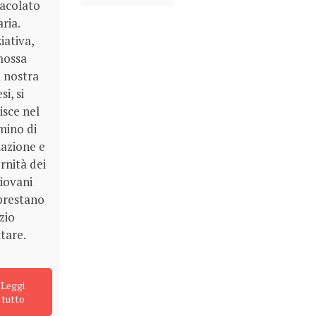
acolato
ria.
ziativa,
mossa
a nostra
si, si
isce nel
ino di
azione e
rnità dei
giovani
prestano
zio
ltare.
Leggi
tutto