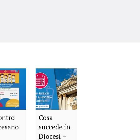
ontro
Cosa
cesano
succede in
Diocesi –