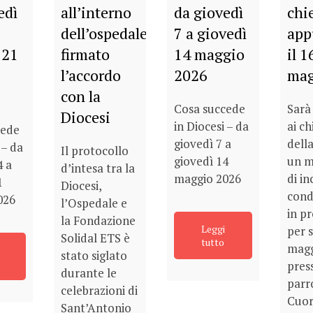
edì
all’interno
da giovedì
chie
dell’ospedale:
7 a giovedì
app
 21
firmato
14 maggio
il 1
l’accordo
2026
mag
con la
Cosa succede
Sarà
Diocesi
in Diocesi – da
ai ch
cede
giovedì 7 a
della
 – da
Il protocollo
giovedì 14
un 
4 a
d’intesa tra la
maggio 2026
di in
1
Diocesi,
cond
026
l’Ospedale e
in p
la Fondazione
Leggi
per 
Solidal ETS è
tutto
magg
stato siglato
pres
durante le
parr
celebrazioni di
Cuo
Sant’Antonio