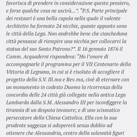
favorisca di prendere in considerazione questo pensiero,
e forse qualche cosa ne uscirà…”. “P.S. Parte principale
dei restauri è una bella cupola nella quale il valente
Architetto ha formato 24 nicchie, quante appunto sono
le città della Lega. Non andrebbe bene che ciascheduna
città pensasse di riempire una nicchia per collocarvi la
statua del suo Santo Patrono?”. Il 16 gennaio 1876 il
Comm. Acquaderni rispondeva: “Ho l’onore di
accompagnarle il programma per il VII Centenario della
Vittoria di Legnano, in cui si è risoluto di accogliere il
progetto della S.V. Ill.ma e Rev.ma, cioè di eternare con
un monumento in codesto Duomo la ricorrenza della
concordia delle 24 città già collegate nella antica Lega
Lombarda dalla S.M. Alessandro III per isconfiggere la
tirannia di un despota invasore; e di uno scismatico
persecutore della Chiesa Cattolica. Ella con la sua
prudente saggezza si adopererà senza dubbio ad
ottenere che Alessandria, centro della solennità figuri