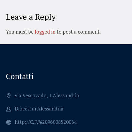
Leave a Reply
You must be
logged in
to post a comment.
Contatti
via Vescovado, 1 Alessandria
Diocesi di Alessandria
http://C.F.%2096008520064