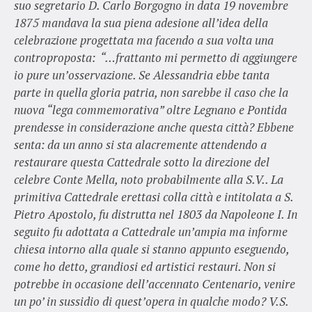
suo segretario D. Carlo Borgogno in data 19 novembre
1875 mandava la sua piena adesione all’idea della
celebrazione progettata ma facendo a sua volta una
controproposta: “…frattanto mi permetto di aggiungere
io pure un’osservazione. Se Alessandria ebbe tanta
parte in quella gloria patria, non sarebbe il caso che la
nuova “lega commemorativa” oltre Legnano e Pontida
prendesse in considerazione anche questa città? Ebbene
senta: da un anno si sta alacremente attendendo a
restaurare questa Cattedrale sotto la direzione del
celebre Conte Mella, noto probabilmente alla S.V.. La
primitiva Cattedrale erettasi colla città e intitolata a S.
Pietro Apostolo, fu distrutta nel 1803 da Napoleone I. In
seguito fu adottata a Cattedrale un’ampia ma informe
chiesa intorno alla quale si stanno appunto eseguendo,
come ho detto, grandiosi ed artistici restauri. Non si
potrebbe in occasione dell’accennato Centenario, venire
un po’ in sussidio di quest’opera in qualche modo? V.S.