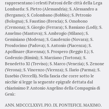
rappresentano i celesti Patroni delle città della Lega
Lombarda: S. Pietro (Alessandria); S. Alessandro a
(Bergamo); S. Colombano (Bobbio); S. Petronio
(Bologna); S. Faustino (Brescia); S. Omobono
(Cremona); S. Giorgio (Ferrara); S. Bassiano (Lodi); S.
Anselmo (Mantova); S. Ambrogio (Milano); S.
Geminiano (Modena); S. Gaudenzio (Novara); S.
Prosdocimo (Padova); S. Antonio (Piacenza); S.
Apollinare (Ravenna); S. Prospero (Reggio E.); S.
Godenzio (Rimini); S. Marziano (Tortona); S.
Benedetto XI (Treviso); S. Marco (Venezia); S. Zenone
(Verona); S. Vincenzo (Vicenza); S. Ilario (Parma); S.
Eusebio (Vercelli). Nella fascia che corre sotto le
nicchie si legge la seguente epigrafe dettata dal
chiarissimo P. Antonio Angelino della Compagnia di
Gesù:
ANN. MDCCCLXXVI. PIO. IX. PONTEFICE. MAXIMO.