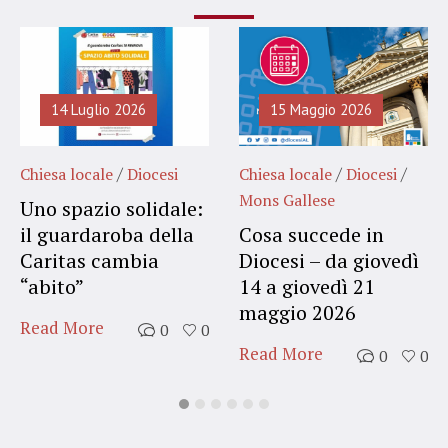
14 Luglio 2026
15 Maggio 2026
/
/
/
Chiesa locale
Diocesi
Chiesa locale
Diocesi
Mons Gallese
Uno spazio solidale:
il guardaroba della
Cosa succede in
Caritas cambia
Diocesi – da giovedì
“abito”
14 a giovedì 21
maggio 2026
Read More
0
0
Read More
0
0