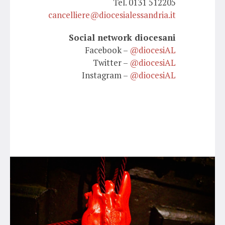
Tel. 0131 512205
cancelliere@diocesialessandria.it
Social network diocesani
Facebook –
@diocesiAL
Twitter –
@diocesiAL
Instagram –
@diocesiAL