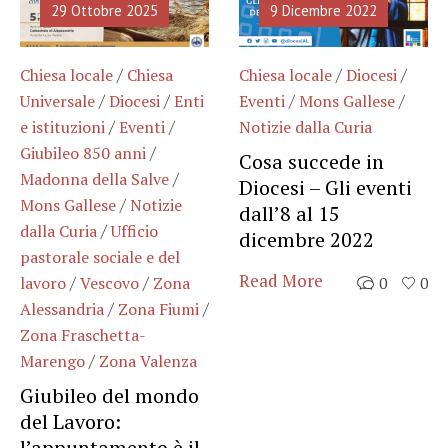
29 Ottobre 2025
9 Dicembre 2022
/
/
/
Chiesa locale
Chiesa
Chiesa locale
Diocesi
/
/
/
/
Universale
Diocesi
Enti
Eventi
Mons Gallese
/
/
e istituzioni
Eventi
Notizie dalla Curia
/
Giubileo 850 anni
Cosa succede in
/
Madonna della Salve
Diocesi – Gli eventi
/
Mons Gallese
Notizie
dall’8 al 15
/
dalla Curia
Ufficio
dicembre 2022
pastorale sociale e del
Read More
/
/
lavoro
Vescovo
Zona
0
0
/
/
Alessandria
Zona Fiumi
Zona Fraschetta-
/
Marengo
Zona Valenza
Giubileo del mondo
del Lavoro:
l’appuntamento è il