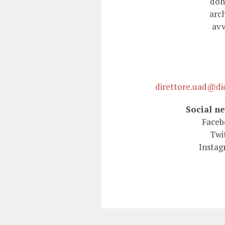
don
arch
avv
direttore.uad@dio
Social n
Faceb
Twi
Instag