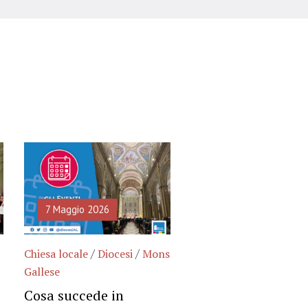
7 Maggio 2026
5 Maggio 2026
/
/
/
Chiesa locale
Diocesi
Mons
Chiesa locale
Diocesi
Gallese
Incontro diocesan
Cosa succede in
chierichetti: