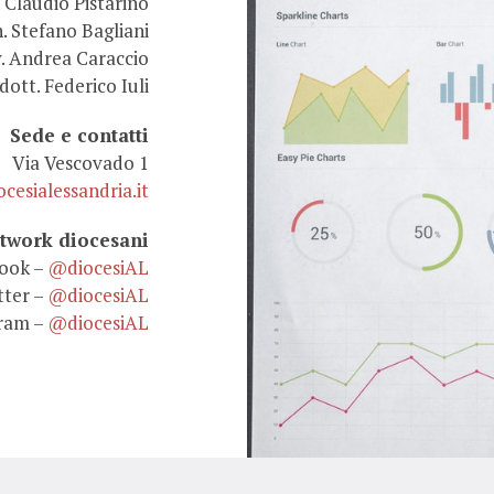
 Claudio Pistarino
. Stefano Bagliani
. Andrea Caraccio
dott. Federico Iuli
Sede e contatti
Via Vescovado 1
cesialessandria.it
etwork diocesani
ook –
@diocesiAL
tter –
@diocesiAL
ram –
@diocesiAL