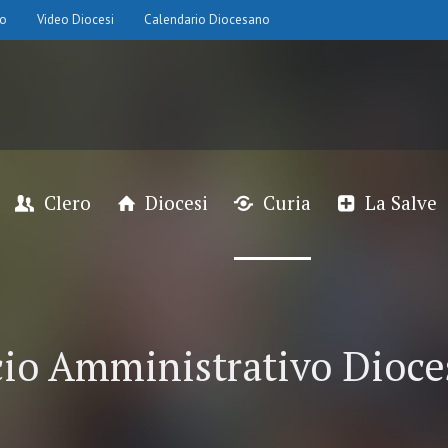
io
Video Diocesi
Calendario Diocesano
Clero
Diocesi
Curia
La Salve
cio Amministrativo Dioc