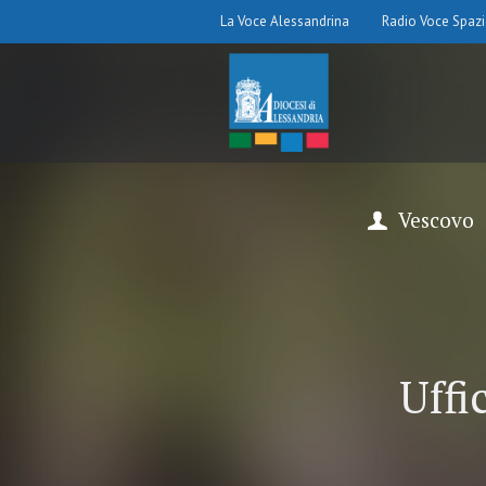
La Voce Alessandrina
Radio Voce Spaz
Vescovo
Uffi