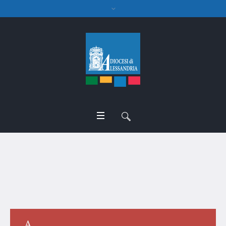
Presbiteri defunti
A