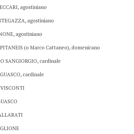
CCARI, agostiniano
TEGAZZA, agostiniano
ONE, agostiniano
PITANEIS (o Marco Cattaneo), domenicano
O SANGIORGIO, cardinale
GUASCO, cardinale
O VISCONTI
 GUASCO
ALLARATI
AGLIONE