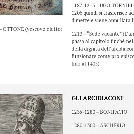
1187-1213 – UGO TORNIELLI 
1206 quindi si trasferisce a
dimette e viene annullata l
– OTTONE (vescovo eletto)
1213 – “Sede vacante” (L’am
passa al capitolo finché nel
della dignità dell’arcidiaco
funzionare come pro episco
fino al 1405)
GLI ARCIDIACONI
1235-1280 – BONIFACIO
1280-1300 – ASCHERIO