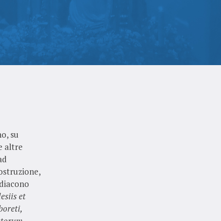
no, su
e altre
ad
costruzione,
ddiacono
esiis et
boreti,
catorum