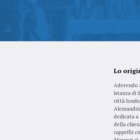
Lo origi
Aderendo al
istanza di 
città lomb
Alessandria
dedicata a
della chie
cappellis ca
Marengi et 