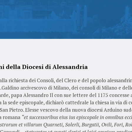
ni della Diocesi di Alessandria
la richiesta dei Consoli, del Clero e del popolo alessandri
S.Galdino arcivescovo di Milano, dei consoli di Milano e dell
arde, papa Alessandro Il con sue lettere del 1175 concesse 
 la sede episcopale, dichiarò cattedrale la chiesa in via di 
 San Pietro. Elesse vescovo della nuova diocesi Arduino su
sa romana
“et successoribus eius ius episcopale in omnibus eccl
strorum et villarum Quarneti, Solerli, Burgatii, Ovili, Fori, Ro
Gamundi… statuentes ut cuneti clerici et laici omnium predi