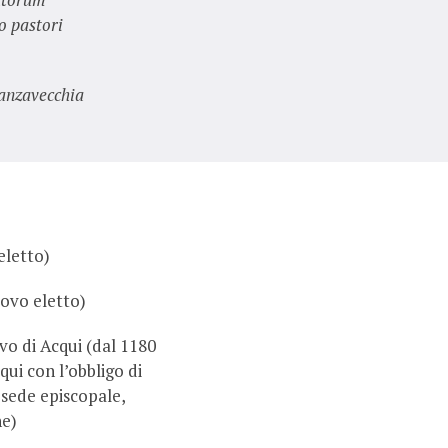
o pastori
Lanzavecchia
letto)
ovo eletto)
o di Acqui (dal 1180
qui con l’obbligo di
 sede episcopale,
ne)