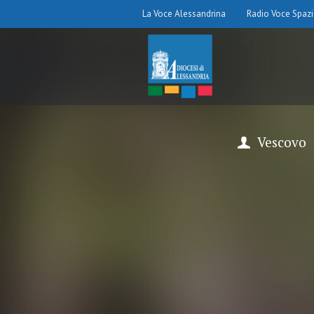
La Voce Alessandrina
Radio Voce Spaz
Vescovo