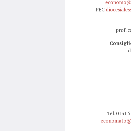
economo@di
PEC
diocesiales
prof. 
Consigli
d
Tel. 0131 
economato@di