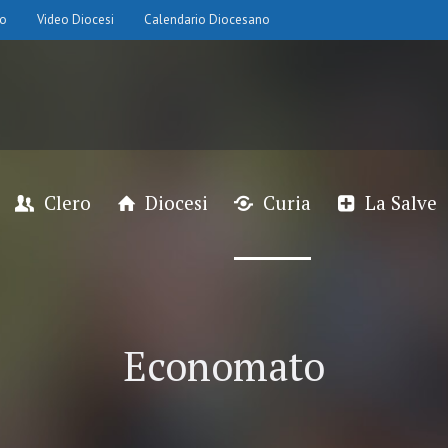
io
Video Diocesi
Calendario Diocesano
Clero
Diocesi
Curia
La Salve
Economato