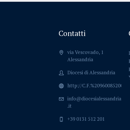
Contatti
via Vescovado, 1
Alessandria
Diocesi di Alessandria
http://C.F.%2096008520064
info@diocesialessandria
.it
+39 0131 512 201