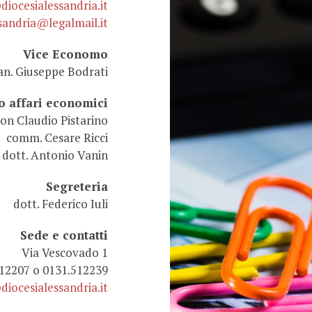
ocesialessandria.it
sandria@legalmail.it
Vice Economo
can. Giuseppe Bodrati
o affari economici
on Claudio Pistarino
comm. Cesare Ricci
dott. Antonio Vanin
Segreteria
dott. Federico Iuli
Sede e contatti
Via Vescovado 1
512207 o 0131.512239
ocesialessandria.it