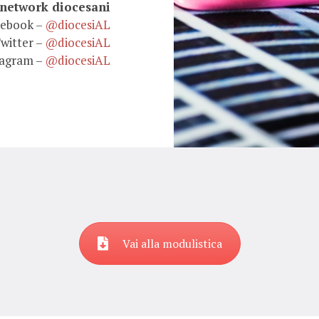
 network diocesani
cebook –
@diocesiAL
witter –
@diocesiAL
tagram –
@diocesiAL
Vai alla modulistica