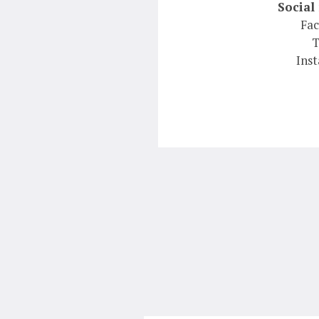
Social
Fa
T
Ins