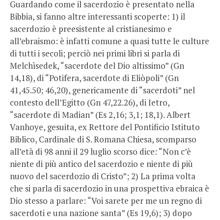
Guardando come il sacerdozio è presentato nella
Bibbia, si fanno altre interessanti scoperte: 1) il
sacerdozio è preesistente al cristianesimo e
all’ebraismo: è infatti comune a quasi tutte le culture
di tutti i secoli; perciò nei primi libri si parla di
Melchìsedek, “sacerdote del Dio altissimo” (Gn
14,18), di “Potifera, sacerdote di Eliòpoli” (Gn
41,45.50; 46,20), genericamente di “sacerdoti” nel
contesto dell’Egitto (Gn 47,22.26), di Ietro,
“sacerdote di Madian” (Es 2,16; 3,1; 18,1). Albert
Vanhoye, gesuita, ex Rettore del Pontificio Istituto
Biblico, Cardinale di S. Romana Chiesa, scomparso
all’età di 98 anni il 29 luglio scorso dice: “Non c’è
niente di più antico del sacerdozio e niente di più
nuovo del sacerdozio di Cristo”; 2) La prima volta
che si parla di sacerdozio in una prospettiva ebraica è
Dio stesso a parlare: “Voi sarete per me un regno di
sacerdoti e una nazione santa” (Es 19,6); 3) dopo