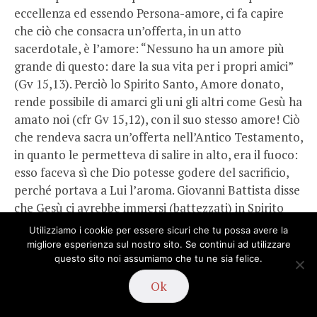
eccellenza ed essendo Persona-amore, ci fa capire
che ciò che consacra un’offerta, in un atto
sacerdotale, è l’amore: “Nessuno ha un amore più
grande di questo: dare la sua vita per i propri amici”
(Gv 15,13). Perciò lo Spirito Santo, Amore donato,
rende possibile di amarci gli uni gli altri come Gesù ha
amato noi (cfr Gv 15,12), con il suo stesso amore! Ciò
che rendeva sacra un’offerta nell’Antico Testamento,
in quanto le permetteva di salire in alto, era il fuoco:
esso faceva sì che Dio potesse godere del sacrificio,
perché portava a Lui l’aroma. Giovanni Battista disse
che Gesù ci avrebbe immersi (battezzati) in Spirito
Santo e fuoco (cfr Mt 3,11; Lc 3,16). Dunque, mentre
Utilizziamo i cookie per essere sicuri che tu possa avere la
nell’antico sacerdozio israelitico è il fuoco l’elemento
migliore esperienza sul nostro sito. Se continui ad utilizzare
questo sito noi assumiamo che tu ne sia felice.
che rende sacra l’offerta (da: sacrum facere, rendere
sacro), con il nuovo sacerdozio di Cristo l’elemento
Ok
che consacra è l’amore divino, scambiato tra il Padre
e il Figlio e gratuitamente donato agli uomini. Padre