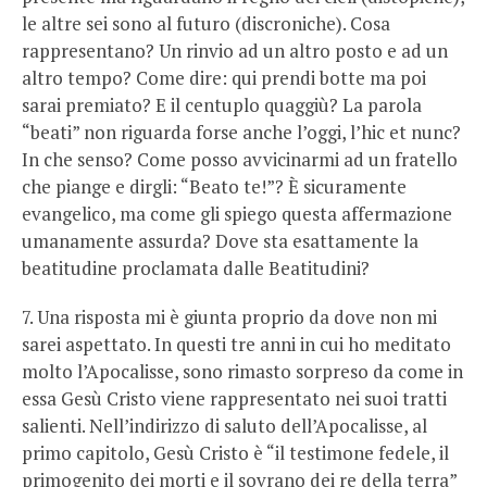
le altre sei sono al futuro (discroniche). Cosa
rappresentano? Un rinvio ad un altro posto e ad un
altro tempo? Come dire: qui prendi botte ma poi
sarai premiato? E il centuplo quaggiù? La parola
“beati” non riguarda forse anche l’oggi, l’hic et nunc?
In che senso? Come posso avvicinarmi ad un fratello
che piange e dirgli: “Beato te!”? È sicuramente
evangelico, ma come gli spiego questa affermazione
umanamente assurda? Dove sta esattamente la
beatitudine proclamata dalle Beatitudini?
7. Una risposta mi è giunta proprio da dove non mi
sarei aspettato. In questi tre anni in cui ho meditato
molto l’Apocalisse, sono rimasto sorpreso da come in
essa Gesù Cristo viene rappresentato nei suoi tratti
salienti. Nell’indirizzo di saluto dell’Apocalisse, al
primo capitolo, Gesù Cristo è “il testimone fedele, il
primogenito dei morti e il sovrano dei re della terra”