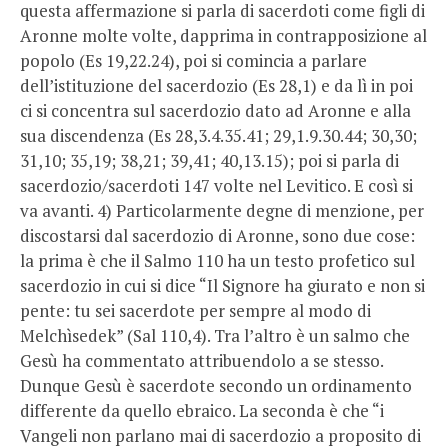
questa affermazione si parla di sacerdoti come figli di
Aronne molte volte, dapprima in contrapposizione al
popolo (Es 19,22.24), poi si comincia a parlare
dell’istituzione del sacerdozio (Es 28,1) e da lì in poi
ci si concentra sul sacerdozio dato ad Aronne e alla
sua discendenza (Es 28,3.4.35.41; 29,1.9.30.44; 30,30;
31,10; 35,19; 38,21; 39,41; 40,13.15); poi si parla di
sacerdozio/sacerdoti 147 volte nel Levitico. E così si
va avanti. 4) Particolarmente degne di menzione, per
discostarsi dal sacerdozio di Aronne, sono due cose:
la prima è che il Salmo 110 ha un testo profetico sul
sacerdozio in cui si dice “Il Signore ha giurato e non si
pente: tu sei sacerdote per sempre al modo di
Melchìsedek” (Sal 110,4). Tra l’altro è un salmo che
Gesù ha commentato attribuendolo a se stesso.
Dunque Gesù è sacerdote secondo un ordinamento
differente da quello ebraico. La seconda è che “i
Vangeli non parlano mai di sacerdozio a proposito di