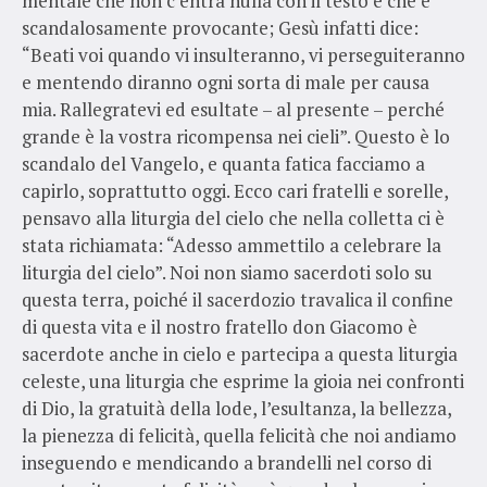
mentale che non c’entra nulla con il testo e che è
scandalosamente provocante; Gesù infatti dice:
“Beati voi quando vi insulteranno, vi perseguiteranno
e mentendo diranno ogni sorta di male per causa
mia. Rallegratevi ed esultate – al presente – perché
grande è la vostra ricompensa nei cieli”. Questo è lo
scandalo del Vangelo, e quanta fatica facciamo a
capirlo, soprattutto oggi. Ecco cari fratelli e sorelle,
pensavo alla liturgia del cielo che nella colletta ci è
stata richiamata: “Adesso ammettilo a celebrare la
liturgia del cielo”. Noi non siamo sacerdoti solo su
questa terra, poiché il sacerdozio travalica il confine
di questa vita e il nostro fratello don Giacomo è
sacerdote anche in cielo e partecipa a questa liturgia
celeste, una liturgia che esprime la gioia nei confronti
di Dio, la gratuità della lode, l’esultanza, la bellezza,
la pienezza di felicità, quella felicità che noi andiamo
inseguendo e mendicando a brandelli nel corso di