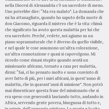
nella Diocesi di Alessandria c’è un sacerdote di meno.
Uno potrebbe dire: “Ma era malato”. La domanda che
mi ha attanagliato, quando ho saputo della morte di
don Giacomo, riguarda il mistero che è la vita: chissà
che significato ha avuto questa malattia per lui che
era sacerdote. Perché, vedete, noi agiamo su un
piano soprannaturale che è diverso da quello visibile,
e nel quale le cose assumono un’altra colorazione,
un’altra connotazione e quasi si capovolgono. Mi
ricordo come rimasi stupito quando sentii un
missionario africano, tornato a casa per malattia,
dirmi: “Sai, ci ho pensato molto e sono convinto di
aver fatto di più, per i miei africani, in quest’anno di
malattia, che in quarant’anni di missione”. Non potrò
mai dimenticare questa frase del missionario che si
era speso con generosità lasciando tutto, andando in
Africa, servendo gente povera, bisognosa di tutto e,
in primis, dell’annuncio cristiano. La morte e la vita