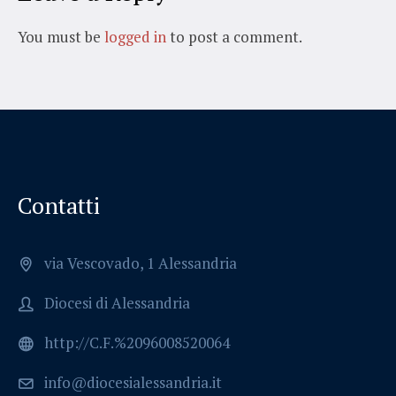
You must be
logged in
to post a comment.
Contatti
via Vescovado, 1 Alessandria
Diocesi di Alessandria
http://C.F.%2096008520064
info@diocesialessandria.it