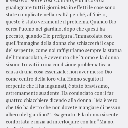
il Vescovo. Non è così scontato, è una cosa da
guadagnare tutti i giorni. Ma in effetti le cose sono
state complicate nella realtà perché, all’inizio,
questo è stato veramente il problema. Quando Dio
cerca l’uomo nel giardino, dopo che questi ha
peccato, quando Dio prefigura l’Immacolata con
quell’immagine della donna che schiaccerà il capo
del serpente, come noi raffiguriamo sempre la statua
dell’Immacolata, è avvenuto che l’uomo e la donna
si sono trovati in una condizione problematica a
causa di una cosa essenziale: non aver messo Dio
come centro della loro vita. Hanno seguito il
serpente che li ha ingannati, è stato bravissimo,
estremamente suadente. Ha cominciato con il far
quattro chiacchiere dicendo alla donna: “Ma è vero
che Dio ha detto che non dovete mangiare di nessun
albero del giardino?”. Esagerato! E la donna si sente
confortata e inizia ad interloquire con lui: “Ma no,