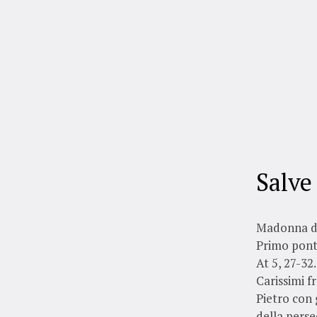
Salve
Madonna de
Primo ponti
At 5, 27-32
Carissimi fr
Pietro con 
della perse