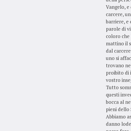
Vangelo, e 
carcere, un
barriere, e
parole di v
coloro che 
mattino il s
dal carcere
uno si affa
trovano ne
proibito d
vostro inse
Tutto somma
questi inve
bocca al ne
pieni dello
Abbiamo asco
danno lode 