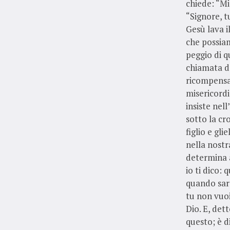
chiede: “Mi
“Signore, tu
Gesù lava i
che possiam
peggio di q
chiamata d
ricompensa
misericordi
insiste nel
sotto la cr
figlio e gl
nella nost
determina a
io ti dico:
quando sara
tu non vuoi
Dio. E, det
questo; è d