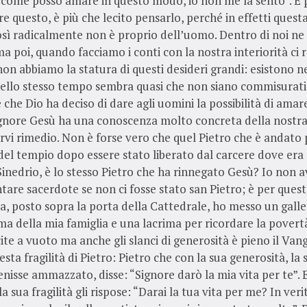
 come posso amare in questo modo, io non me la sento”. È 
ire questo, è più che lecito pensarlo, perché in effetti quest
sì radicalmente non è proprio dell’uomo. Dentro di noi ne 
ma poi, quando facciamo i conti con la nostra interiorità ci
on abbiamo la statura di questi desideri grandi: esistono n
ello stesso tempo sembra quasi che non siano commisurati 
è che Dio ha deciso di dare agli uomini la possibilità di amar
gnore Gesù ha una conoscenza molto concreta della nostra f
vi rimedio. Non è forse vero che quel Pietro che è andato 
 del tempio dopo essere stato liberato dal carcere dove era
inedrio, è lo stesso Pietro che ha rinnegato Gesù? Io non a
tare sacerdote se non ci fosse stato san Pietro; è per ques
, posto sopra la porta della Cattedrale, ho messo un galle
a della mia famiglia e una lacrima per ricordare la povertà
scite a vuoto ma anche gli slanci di generosità è pieno il Van
sta fragilità di Pietro: Pietro che con la sua generosità, la
nisse ammazzato, disse: “Signore darò la mia vita per te”. 
 sua fragilità gli rispose: “Darai la tua vita per me? In verit