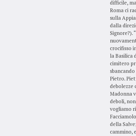
difficile, 
Roma ci ra
sulla Appia
dalla direz
Signore?). 
nuovamente)
crocifisso 
la Basilica 
cimitero pr
sbancando i
Pietro. Pie
debolezze ce
Madonna vi
deboli, non
vogliamo ri
Facciamolo
della Salve
cammino, e 