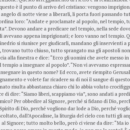
questo è il punto di arrivo del cristiano: vengono imprigiona
 angelo di notte viene a liberarli, li porta fuori passando tut
 ordina loro: “Andate e proclamate al popolo, nel tempio, t
ita”. Devono andare a predicare nel tempio, nella sede dov
li avevano appena imprigionati; e loro vanno nel tempio. 
inedrio si riunisce per giudicarli, mandano gli inservienti a 
, trovano tutto chiuso, tutto sprangato ma gli apostoli non 
ccia alla finestra e dice: “Ecco gli uomini che avete messo in 
l tempio a insegnare al popolo”. “Non vi avevamo espress
i insegnare in questo nome? Ed ecco, avete riempito Gerus
gnamento e volete far ricadere su di noi il sangue di quest
to risulta abbastanza chiaro chi lo abbia voluto crocifigg
ce di dire: “Siamo liberi, scappiamo via”, sono andati a predi
mico? Per obbedire al Signore, perché si fidano di Dio, per
 Spirito di Dio, perché vogliono dar lode a Dio, perché vogl
ltato, dall’Apocalisse, la liturgia del cielo con tutti gli an
al Signore; tutto molto bello, però ci viene da dire: “Ma i