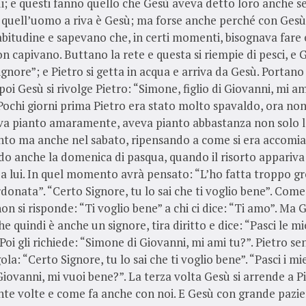
lui; e questi fanno quello che Gesù aveva detto loro anche 
 quell’uomo a riva è Gesù; ma forse anche perché con Ges
bitudine e sapevano che, in certi momenti, bisognava fare 
n capivano. Buttano la rete e questa si riempie di pesci, e 
Signore”; e Pietro si getta in acqua e arriva da Gesù. Portano 
oi Gesù si rivolge Pietro: “Simone, figlio di Giovanni, mi am
Pochi giorni prima Pietro era stato molto spavaldo, ora non
eva pianto amaramente, aveva pianto abbastanza non solo l
to ma anche nel sabato, ripensando a come si era accomia
do anche la domenica di pasqua, quando il risorto appariva 
a lui. In quel momento avrà pensato: “L’ho fatta troppo g
donata”. “Certo Signore, tu lo sai che ti voglio bene”. Com
n si risponde: “Ti voglio bene” a chi ci dice: “Ti amo”. Ma G
he quindi è anche un signore, tira diritto e dice: “Pasci le mi
 Poi gli richiede: “Simone di Giovanni, mi ami tu?”. Pietro se
la: “Certo Signore, tu lo sai che ti voglio bene”. “Pasci i mie
iovanni, mi vuoi bene?”. La terza volta Gesù si arrende a 
nte volte e come fa anche con noi. E Gesù con grande pazie