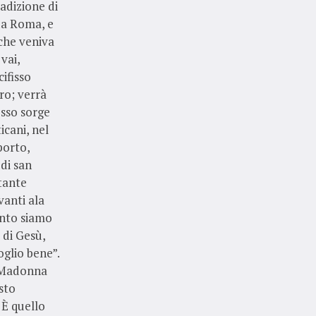
adizione di
da Roma, e
 che veniva
vai,
ifisso
ro; verrà
esso sorge
icani, nel
porto,
 di san
 tante
vanti ala
anto siamo
 di Gesù,
oglio bene”.
a Madonna
sto
 È quello