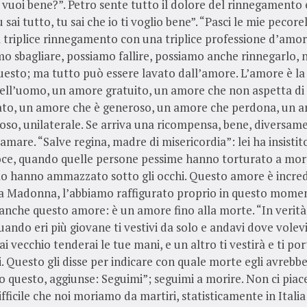
 vuoi bene?”. Petro sente tutto il dolore del rinnegamento 
 sai tutto, tu sai che io ti voglio bene”. “Pasci le mie pecore
l triplice rinnegamento con una triplice professione d’amor
o sbagliare, possiamo fallire, possiamo anche rinnegarlo, n
uesto; ma tutto può essere lavato dall’amore. L’amore è l
ell’uomo, un amore gratuito, un amore che non aspetta di 
to, un amore che è generoso, un amore che perdona, un a
oso, unilaterale. Se arriva una ricompensa, bene, diversame
l’amare. “Salve regina, madre di misericordia”: lei ha insisti
oce, quando quelle persone pessime hanno torturato a mort
ielo hanno ammazzato sotto gli occhi. Questo amore è incredi
ra Madonna, l’abbiamo raffigurato proprio in questo mome
nche questo amore: è un amore fino alla morte. “In verità,
 quando eri più giovane ti vestivi da solo e andavi dove volev
i vecchio tenderai le tue mani, e un altro ti vestirà e ti po
. Questo gli disse per indicare con quale morte egli avrebbe
to questo, aggiunse: Seguimi”; seguimi a morire. Non ci piac
ifficile che noi moriamo da martiri, statisticamente in Itali