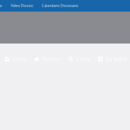
io
Video Diocesi
Calendario Diocesano
Clero
Diocesi
Curia
La Salve
Salve Primo Pontificale