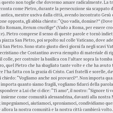
ma questo non toglie che dovremo amare radicalmente. La tr
cconta come Pietro, durante la persecuzione sia scappato 
 antica, mentre usciva dalla città, avendo incontrato Gesù
ione opposta, gli abbia chiesto: “Quo vadis, domine?” (Dove 
“Eo Romam, iterum crucifige” (Vado a Roma, per essere croc
. Pietro comprese il senso di queste parole e tornò indiet
in piazza San Pietro, poi sepolto sul colle Vaticano, dove ad
di San Pietro. Sono stato giusto dieci giorni fa negli scavi Vat
ecristiano che Costantino aveva riempito di materiale di ri
l colle, per costruire la basilica con l’altare sopra la tomba
tro, quel Pietro che ha sbagliato tante volte e che ha avuto
 l’ha fatta con la grazia di Cristo. Cari fratelli e sorelle, da
 chiedo: “Vogliamo anche noi provarci?”. Non importa qu
 importa quanto siamo fragili, vogliamo fidarci della parola
spondere a Lui che ci dice: “Ti amo”, il nostro: “Signore ti v
 insieme come comunità alessandrina, davanti alla nostr
; impegniamoci, aiutiamoci, sproniamoci, condividiamo que
allora la nostra comunità e la nostra città cambierà volto.