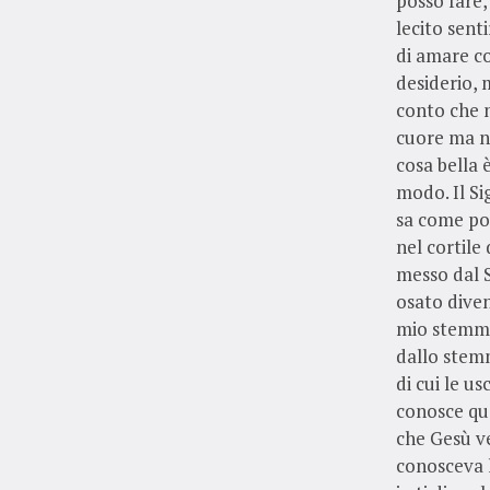
posso fare,
lecito sent
di amare co
desiderio, 
conto che n
cuore ma n
cosa bella 
modo. Il Si
sa come por
nel cortile
messo dal S
osato diven
mio stemma
dallo stemm
di cui le u
conosce que
che Gesù ve
conosceva la