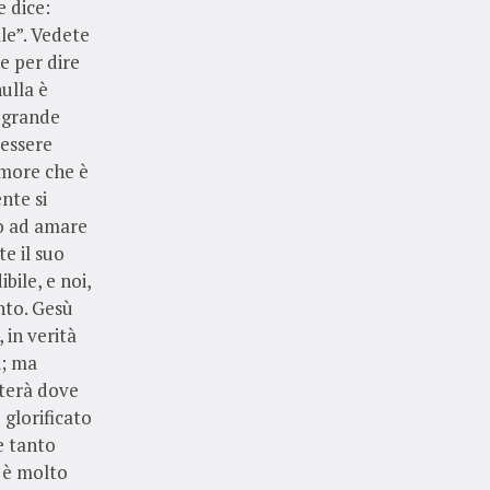
e dice:
lle”. Vedete
e per dire
ulla è
a grande
essere
more che è
nte si
to ad amare
e il suo
bile, e noi,
nto. Gesù
 in verità
i; ma
rterà dove
 glorificato
e tanto
a è molto