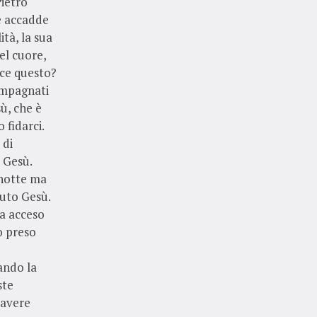
Pietro
e accadde
ità, la sua
el cuore,
sce questo?
ompagnati
sù, che è
 fidarci.
 di
 Gesù.
 notte ma
uto Gesù.
ha acceso
o preso
ando la
ste
 avere