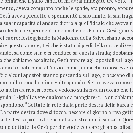
he prima che il gallo canti, tu mi avrai rinnegato tre volte”. 
mento, aveva comprato anche le spade, era pronto, eppur
Gesù aveva predetto e sperimentò il suo limite, la sua fragil
a sua incapacità di andare dietro a quell’ideale che aveva n
sso ideale che sperimentiamo anche noi. E come Gesù guari
el cuore: festeggiando la Madonna della Salve, siamo acc
pire questo amore; Lei che è stata ai piedi della croce di Ge
ndo, sa come si fa e ci conduce su questa strada; dobbiamo
 che abbiamo ascoltato, Gesù appare agli apostoli sul lago
siamo tornati come all’inizio, come prima che conoscessero
è e alcuni apostoli stanno pescando sul lago, e pescano di
no nulla come la prima volta quando Pietro aveva conosci
o metri da riva, si tocca e vedono sulla riva un uomo che 
grida: “Figlioli avete qualcosa da mangiare?”. “Non abbiam
 rispondono. “Gettate la rete dalla parte destra della barca e
 La parte destra dove si tocca, pescare di giorno a riva gett
parte destra piuttosto che dalla sinistra non è sensato. Que
 sono dettate da Gesù perché vuole educare gli apostoli ad