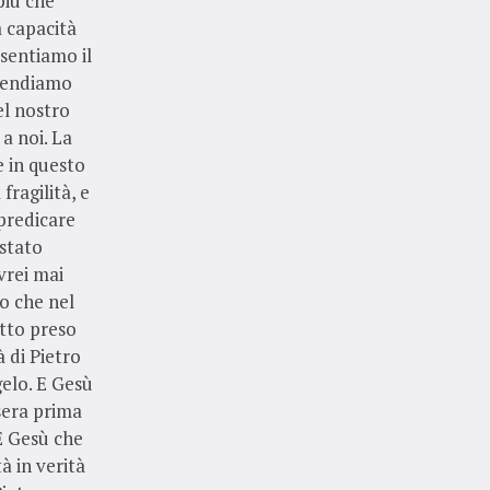
più che
a capacità
sentiamo il
 rendiamo
el nostro
a noi. La
e in questo
ragilità, e
predicare
 stato
vrei mai
to che nel
tto preso
 di Pietro
gelo. E Gesù
 sera prima
E Gesù che
à in verità