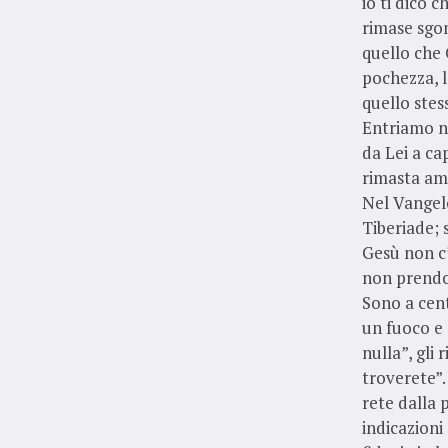
io ti dico c
rimase sgo
quello che 
pochezza, l
quello ste
Entriamo n
da Lei a ca
rimasta ama
Nel Vangelo
Tiberiade; 
Gesù non c’
non prendo
Sono a cent
un fuoco e 
nulla”, gli
troverete”.
rete dalla 
indicazioni