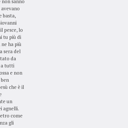
se non sanno
ù avevano
e basta,
Giovanni
il pesce, lo
i tu più di
 ne ha più
a sera del
tato da
a tutti
rossa e non
e ben
esù che è il
e
nte un
i agnelli.
Pietro come
nza gli