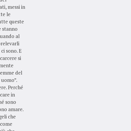
ti, messi in
te le
utte queste
e stanno
Quando al
prelevarli
ci sono. E
carcere si
amente
alemme del
o uomo”.
ere. Perché
care in
ché sono
iono amare.
geli che
o come