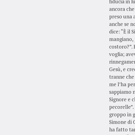
fiducia in 
ancora che
preso una a
anche se no
dice: “È il 
mangiano, p
costoro?”. 
voglia; av
rinnegamen
Gesù, e cre
tranne che 
me l’ha per
sappiamo no
Signore e c
pecorelle”.
groppo in go
Simone di G
ha fatto ta