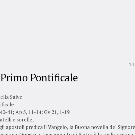
10
 Primo Pontificale
lla Salve
ficale
.40-41; Ap 5, 11-14; Gv 21, 1-19
atelli e sorelle,
gli apostoli predica il Vangelo, la Buona novella del Signor
cuzione. Questo atteggiamento di Pietro è la realizzazione 