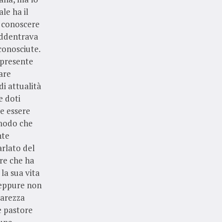
le ha il
r conoscere
 addentrava
conosciute.
 presente
are
di attualità
e doti
re essere
 modo che
nte
arlato del
re che ha
la sua vita
; eppure non
iarezza
e pastore