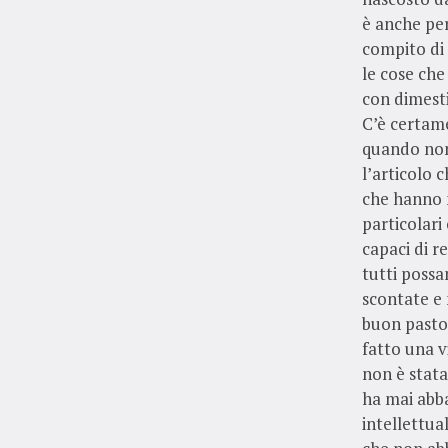
è anche per
compito di 
le cose che
con dimesti
C’è certam
quando non
l’articolo 
che hanno 
particolari
capaci di r
tutti poss
scontate e 
buon pastor
fatto una v
non è stata
ha mai abba
intellettua