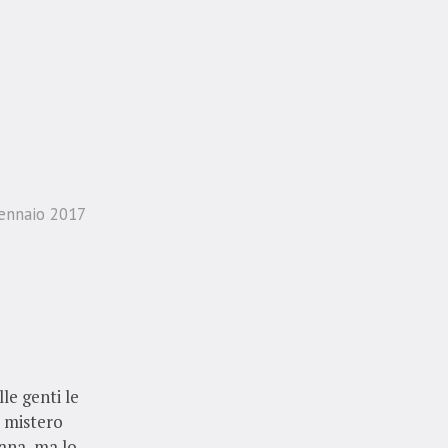
ennaio 2017
le genti le
l mistero
iana, ma lo