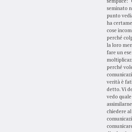
semplice: “G
seminato ne
punto vedi
ha certamen
cose incomp
perché colp
la loro men
fare un ese
moltiplicaz
perché vole
comunicazi
verità è fa
detto. Vi d
vedo quale 
assimilarne
chiedere al 
comunicazio
comunicare