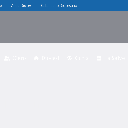
io
Video Diocesi
Calendario Diocesano
Clero
Diocesi
Curia
La Salve
 Incontro con i Giornalis