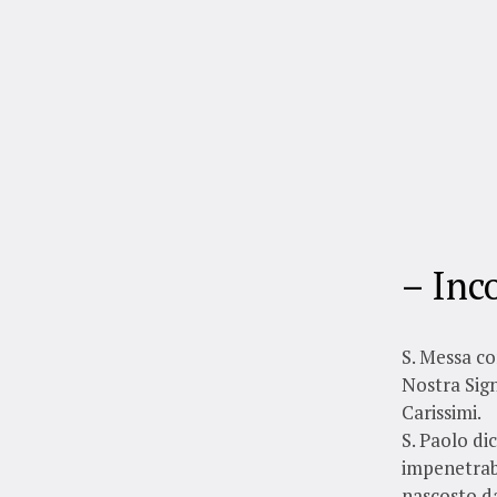
– Inco
S. Messa con
Nostra Sig
Carissimi.
S. Paolo di
impenetrabi
nascosto da