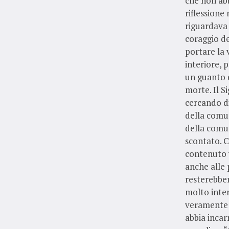
che non abb
riflessione
riguardava 
coraggio de
portare la 
interiore, 
un guanto d
morte. Il Si
cercando di
della comun
della comu
scontato. C
contenuto v
anche alle p
resterebber
molto inter
veramente m
abbia incar