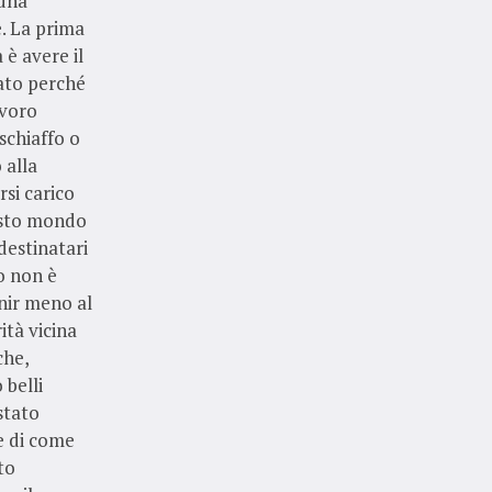
 una
e. La prima
 è avere il
tato perché
avoro
schiaffo o
 alla
rsi carico
uesto mondo
destinatari
o non è
nir meno al
ità vicina
che,
 belli
stato
e di come
to