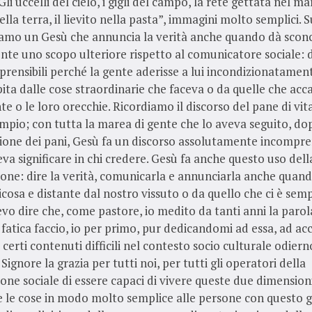
li uccelli del cielo, i gigli del campo, la rete gettata nel ma
lla terra, il lievito nella pasta”, immagini molto semplici. S
amo un Gesù che annuncia la verità anche quando dà sconc
te uno scopo ulteriore rispetto al comunicatore sociale: d
rensibili perché la gente aderisse a lui incondizionatamen
ita dalle cose straordinarie che faceva o da quelle che ac
te o le loro orecchie. Ricordiamo il discorso del pane di vit
mpio; con tutta la marea di gente che lo aveva seguito, do
ione dei pani, Gesù fa un discorso assolutamente incompren
va significare in chi credere. Gesù fa anche questo uso dell
one: dire la verità, comunicarla e annunciarla anche quan
ticosa e distante dal nostro vissuto o da quello che ci è sem
evo dire che, come pastore, io medito da tanti anni la parol
fatica faccio, io per primo, pur dedicandomi ad essa, ad acc
 certi contenuti difficili nel contesto socio culturale odier
Signore la grazia per tutti noi, per tutti gli operatori della
ne sociale di essere capaci di vivere queste due dimension
 le cose in modo molto semplice alle persone con questo 