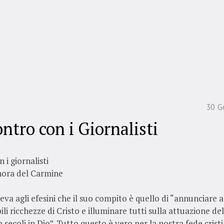
30 G
ntro con i Giornalisti
 i giornalisti
nora del Carmine
ceva agli efesini che il suo compito è quello di “annunciare al
li ricchezze di Cristo e illuminare tutti sulla attuazione de
 secoli in Dio”. Tutto questo è vero per la nostra fede crist