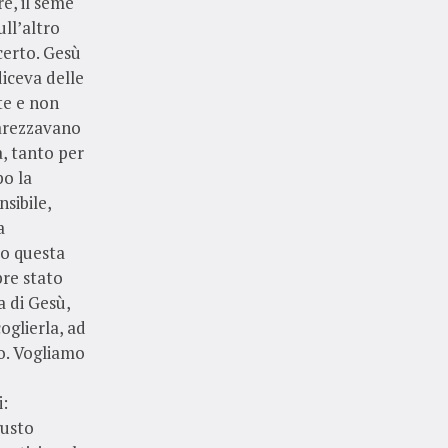
re, il seme
ull’altro
erto. Gesù
iceva delle
te e non
carezzavano
a, tanto per
po la
sibile,
a
do questa
pre stato
a di Gesù,
oglierla, ad
no. Vogliamo
i:
gusto