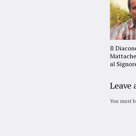
Il Diaco
Mattache
al Signor
Leave 
You must 