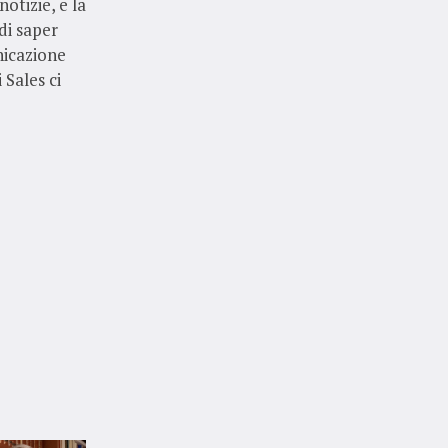
otizie, e la
di saper
nicazione
 Sales ci