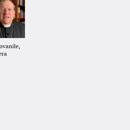
ovanile,
era