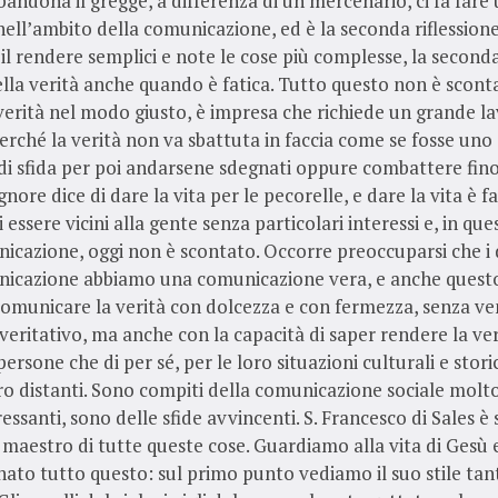
andona il gregge, a differenza di un mercenario, ci fa fare
 nell’ambito della comunicazione, ed è la seconda riflession
il rendere semplici e note le cose più complesse, la seconda
lla verità anche quando è fatica. Tutto questo non è scon
verità nel modo giusto, è impresa che richiede un grande l
perché la verità non va sbattuta in faccia come se fosse uno 
i sfida per poi andarsene sdegnati oppure combattere fino
gnore dice di dare la vita per le pecorelle, e dare la vita è fa
 essere vicini alla gente senza particolari interessi e, in q
icazione, oggi non è scontato. Occorre preoccuparsi che i 
nicazione abbiamo una comunicazione vera, e anche quest
omunicare la verità con dolcezza e con fermezza, senza ve
eritativo, ma anche con la capacità di saper rendere la ver
ersone che di per sé, per le loro situazioni culturali e stori
o distanti. Sono compiti della comunicazione sociale molto
essanti, sono delle sfide avvincenti. S. Francesco di Sales è 
aestro di tutte queste cose. Guardiamo alla vita di Gesù 
nato tutto questo: sul primo punto vediamo il suo stile tan