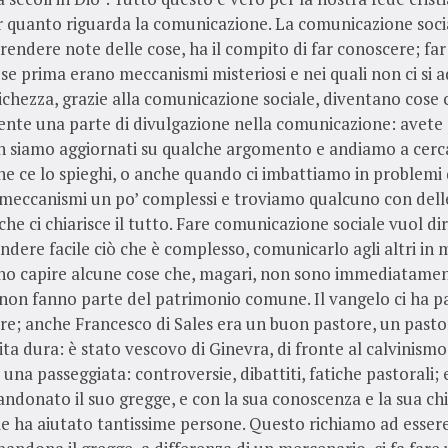
 quanto riguarda la comunicazione. La comunicazione socia
rendere note delle cose, ha il compito di far conoscere; fa
 se prima erano meccanismi misteriosi e nei quali non ci si
chezza, grazie alla comunicazione sociale, diventano cose 
ente una parte di divulgazione nella comunicazione: avete
 siamo aggiornati su qualche argomento e andiamo a cerc
che ce lo spieghi, o anche quando ci imbattiamo in problemi 
meccanismi un po’ complessi e troviamo qualcuno con dell
 che ci chiarisce il tutto. Fare comunicazione sociale vuol di
endere facile ciò che è complesso, comunicarlo agli altri in
ano capire alcune cose che, magari, non sono immediatame
non fanno parte del patrimonio comune. Il vangelo ci ha p
e; anche Francesco di Sales era un buon pastore, un pasto
ita dura: è stato vescovo di Ginevra, di fronte al calvinismo 
 una passeggiata: controversie, dibattiti, fatiche pastorali
ndonato il suo gregge, e con la sua conoscenza e la sua ch
le ha aiutato tantissime persone. Questo richiamo ad esser