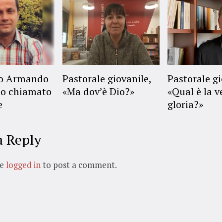
no Armando
Pastorale giovanile,
Pastorale gi
o chiamato
«Ma dov’è Dio?»
«Qual è la v
e
gloria?»
a Reply
be
logged in
to post a comment.