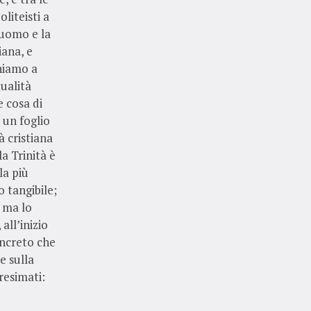
liteisti a
 uomo e la
iana, e
chiamo a
ualità
e cosa di
 un foglio
à cristiana
a Trinità è
la più
o tangibile;
; ma lo
all’inizio
oncreto che
e sulla
resimati: