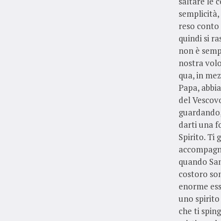
saltare le 
semplicità,
reso conto 
quindi si r
non è sempl
nostra volo
qua, in mez
Papa, abbia
del Vescovo
guardando, 
darti una 
Spirito. Ti 
accompagna
quando San 
costoro sono
enorme esse
uno spirito
che ti spin