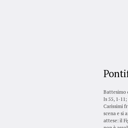
Ponti
Battesimo 
Is 55, 1-11;
Carissimi f
scena e si 
attese: il 
non è assol