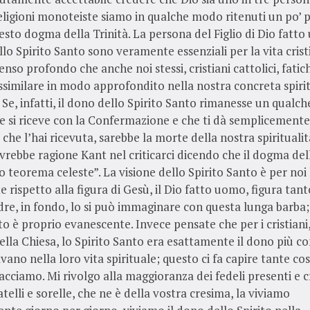
eligioni monoteiste siamo in qualche modo ritenuti un po’ po
esto dogma della Trinità. La persona del Figlio di Dio fatto
lo Spirito Santo sono veramente essenziali per la vita crist
nso profondo che anche noi stessi, cristiani cattolici, fati
ssimilare in modo approfondito nella nostra concreta spirit
 Se, infatti, il dono dello Spirito Santo rimanesse un qualch
e si riceve con la Confermazione e che ti dà semplicemente
 che l’hai ricevuta, sarebbe la morte della nostra spiritualit
Avrebbe ragione Kant nel criticarci dicendo che il dogma dell
o teorema celeste”. La visione dello Spirito Santo è per noi 
 rispetto alla figura di Gesù, il Dio fatto uomo, figura tant
dre, in fondo, lo si può immaginare con questa lunga barba
to è proprio evanescente. Invece pensate che per i cristiani, 
della Chiesa, lo Spirito Santo era esattamente il dono più c
ano nella loro vita spirituale; questo ci fa capire tante cos
facciamo. Mi rivolgo alla maggioranza dei fedeli presenti e c
atelli e sorelle, che ne è della vostra cresima, la viviamo