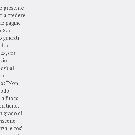
 e presente
o a credere
une pagine
o. San
o guidati
chi è
nza, con
izio
Gesù al
non
vo: “Non
modo
e a fuoco
on tiene,
in grado di
riscono
nza, e così