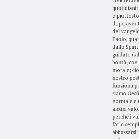
concretamen
quotidianit
o piuttosto
dopo aver f
del vangelo
Paolo, quan
dallo Spirit
guidato dal
bontà, con 
morale; cio
nostro pos
funziona pe
siamo Gesù
normale e n
alcuni valor
perché i va
farlo sempl
abbassarsi 