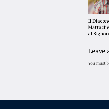
Il Diaco
Mattache
al Signor
Leave 
You must 