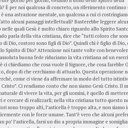
te giorno per giorno, viviamo il dono dello Spirito nella
à? È per noi qualcosa di concreto, un riferimento continuo
 è una astrazione mentale, un qualcosa a cui ci costringiam
atto alcuni passaggi intellettuali? Basterebbe leggere alc
 nelle quali Gesù è molto chiaro riguardo allo Spirito Sant
do parla della vita cristiana, dice che “tutti coloro che son
o di Dio, costoro sono figli di Dio”. Quindi chi è figlio di Dio, 
lo Spirito di Dio? Attenzione noi tante volte con benevole
assoluta buona fede riduciamo la vita cristiana ad un eserc
è ci chiediamo che cosa vuole il Signore, che cosa farebbe 
to, dopo di che cerchiamo di attuarlo. Questa operazione 
rché, come ci viene da affermare in modo del tutto istinti
 Cristo”. Ci rendiamo conto che non siamo Gesù Cristo. Il 
aturale di vivere la vita, per gli uomini, è quello di metter
i e cercare di realizzarli; nella vita cristiana tutto questo n
lori sono troppo alti, l’asticella è troppo alta, e non siamo 
icemente con le forze umane. Tant’è vero che alcuni prefe
un po’ l’asticella, farsi un dio a propria immagine e somiglia