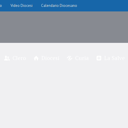
io
Video Diocesi
Calendario Diocesano
Clero
Diocesi
Curia
La Salve
ificale Battesimo del Si