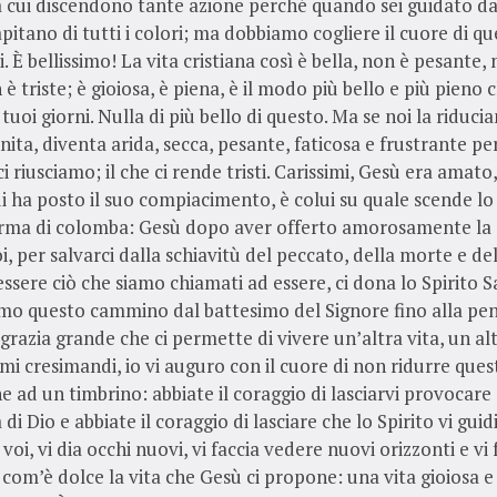
a cui discendono tante azione perché quando sei guidato dal
apitano di tutti i colori; ma dobbiamo cogliere il cuore di q
i. È bellissimo! La vita cristiana così è bella, non è pesante,
è triste; è gioiosa, è piena, è il modo più bello e più pieno c
 tuoi giorni. Nulla di più bello di questo. Ma se noi la riduci
inita, diventa arida, secca, pesante, faticosa e frustrante p
riusciamo; il che ci rende tristi. Carissimi, Gesù era amato, i
i ha posto il suo compiacimento, è colui su quale scende lo 
orma di colomba: Gesù dopo aver offerto amorosamente la 
oi, per salvarci dalla schiavitù del peccato, della morte e de
ssere ciò che siamo chiamati ad essere, ci dona lo Spirito S
mo questo cammino dal battesimo del Signore fino alla pen
grazia grande che ci permette di vivere un’altra vita, un altr
simi cresimandi, io vi auguro con il cuore di non ridurre ques
e ad un timbrino: abbiate il coraggio di lasciarvi provocare
 di Dio e abbiate il coraggio di lasciare che lo Spirito vi gui
voi, vi dia occhi nuovi, vi faccia vedere nuovi orizzonti e vi 
com’è dolce la vita che Gesù ci propone: una vita gioiosa e