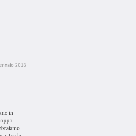
ennaio 2018
ano in
troppo
’ebraismo
, e tra le