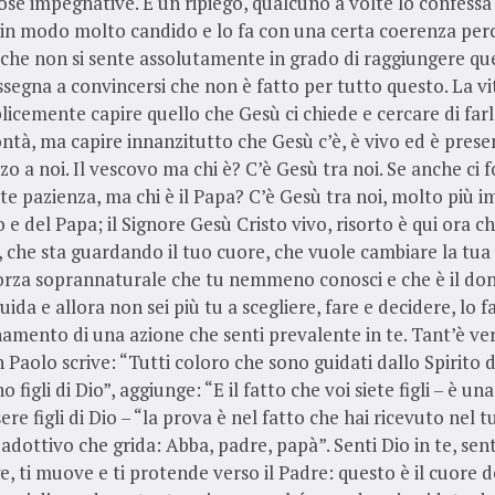
cose impegnative. È un ripiego, qualcuno a volte lo confess
 in modo molto candido e lo fa con una certa coerenza perc
che non si sente assolutamente in grado di raggiungere quel
assegna a convincersi che non è fatto per tutto questo. La vi
icemente capire quello che Gesù ci chiede e cercare di farl
ntà, ma capire innanzitutto che Gesù c’è, è vivo ed è prese
zo a noi. Il vescovo ma chi è? C’è Gesù tra noi. Se anche ci fo
te pazienza, ma chi è il Papa? C’è Gesù tra noi, molto più 
 e del Papa; il Signore Gesù Cristo vivo, risorto è qui ora ch
che sta guardando il tuo cuore, che vuole cambiare la tua v
forza soprannaturale che tu nemmeno conosci e che è il don
guida e allora non sei più tu a scegliere, fare e decidere, lo 
mento di una azione che senti prevalente in te. Tant’è ve
Paolo scrive: “Tutti coloro che sono guidati dallo Spirito d
 figli di Dio”, aggiunge: “E il fatto che voi siete figli – è un
re figli di Dio – “la prova è nel fatto che hai ricevuto nel 
 adottivo che grida: Abba, padre, papà”. Senti Dio in te, sent
ge, ti muove e ti protende verso il Padre: questo è il cuore d