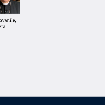
ovanile,
era