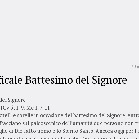
7 G
ficale Battesimo del Signore
del Signore
 1Gv 5, 1-9; Mc 1. 7-11
ratelli e sorelle in occasione del battesimo del Signore, entr
affacciano sul palcoscenico dell’umanità due persone non 
Figlio di Dio fatto uomo e lo Spirito Santo. Ancora oggi per l
utamente accettabile credere che Dio sia uno in tre persone