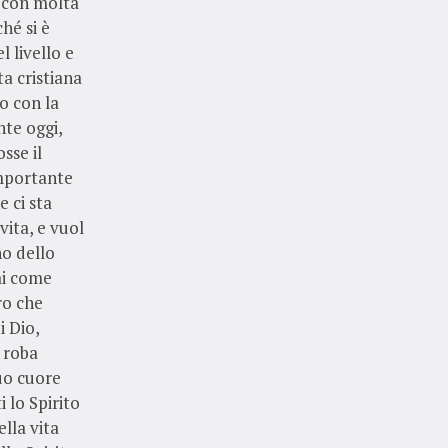
a con molta
hé si è
 livello e
ta cristiana
o con la
nte oggi,
sse il
importante
e ci sta
ita, e vuol
o dello
fai come
ro che
i Dio,
a roba
tuo cuore
i lo Spirito
ella vita