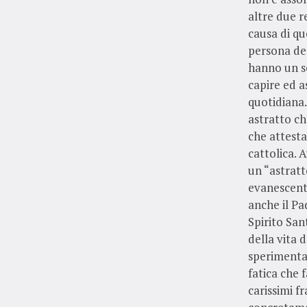
altre due r
causa di qu
persona del
hanno un se
capire ed a
quotidiana.
astratto ch
che attesta
cattolica. 
un “astratt
evanescente
anche il Pa
Spirito San
della vita 
sperimentav
fatica che 
carissimi fr