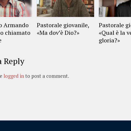
no Armando
Pastorale giovanile,
Pastorale gi
o chiamato
«Ma dov’è Dio?»
«Qual è la v
e
gloria?»
a Reply
be
logged in
to post a comment.