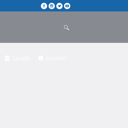
Luoghi
Contatti
gnore