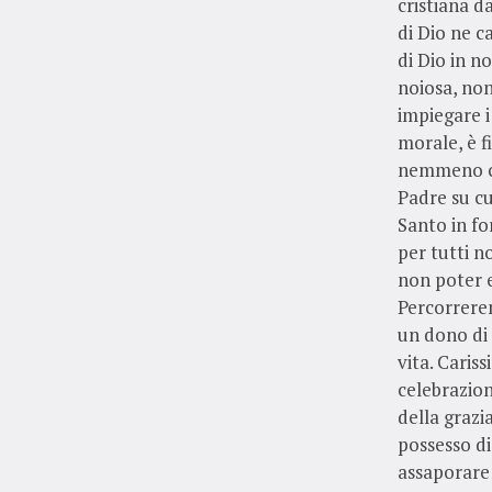
cristiana d
di Dio ne c
di Dio in no
noiosa, non 
impiegare i
morale, è f
nemmeno ci 
Padre su cu
Santo in f
per tutti n
non poter e
Percorrere
un dono di 
vita. Caris
celebrazion
della grazia
possesso di 
assaporare 