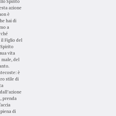
lo Spirito
uesta azione
 non è
he hai di
amo a
erché
l Figlio del
Spirito
sua vita
l male, del
anto.
tecoste: è
o stile di
ta
 dall’azione
di, prenda
faccia
 piena di