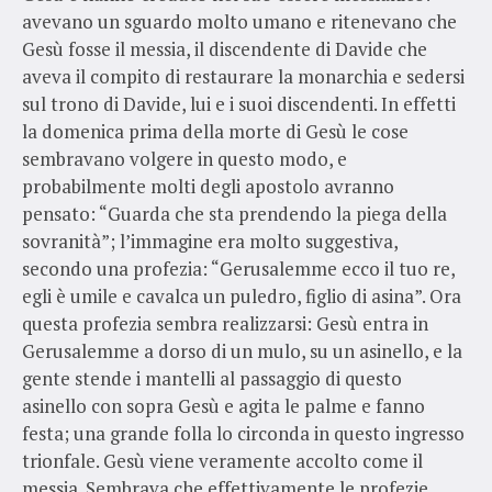
avevano un sguardo molto umano e ritenevano che
Gesù fosse il messia, il discendente di Davide che
aveva il compito di restaurare la monarchia e sedersi
sul trono di Davide, lui e i suoi discendenti. In effetti
la domenica prima della morte di Gesù le cose
sembravano volgere in questo modo, e
probabilmente molti degli apostolo avranno
pensato: “Guarda che sta prendendo la piega della
sovranità”; l’immagine era molto suggestiva,
secondo una profezia: “Gerusalemme ecco il tuo re,
egli è umile e cavalca un puledro, figlio di asina”. Ora
questa profezia sembra realizzarsi: Gesù entra in
Gerusalemme a dorso di un mulo, su un asinello, e la
gente stende i mantelli al passaggio di questo
asinello con sopra Gesù e agita le palme e fanno
festa; una grande folla lo circonda in questo ingresso
trionfale. Gesù viene veramente accolto come il
messia. Sembrava che effettivamente le profezie