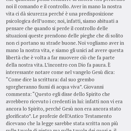
noi il comando e il controllo. Aver in mano la nostra
vita ci dà sicurezza perché è una predisposizione
psicologica dell’uomo; noi, infatti, siamo abituati a
pensare che quando si perde il controllo delle
situazioni queste prendono delle pieghe che di solito
non ci portano su strade buone. Noi vogliamo aver in
mano la nostra vita, e siamo gli unici ad avere questa
libertà che è volta a far muovere ciò che fa parte
della nostra vita. L’incontro con Dio fa paura. È
interessante notare come nel vangelo Gesù dica:
“Come dice la scrittura: dal suo grembo
sgorgheranno fiumi di acqua viva”. Giovanni
commenta: “Questo egli disse dello Spirito che
avrebbero ricevuto i credenti in lui: infatti non vi era
ancora lo Spirito, perché Gesù non era ancora stato
glorificato”. Le profezie dell’Antico Testamento
dicevano che la legge sarebbe stata scritta non più
sulle tavole di pietra ma sulle tavole dei cuori e, il