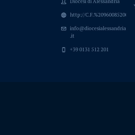
Diocesi di Alessandria
http://C.F.%2096008520064
info@diocesialessandria
.it
+39 0131 512 201