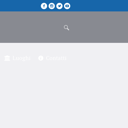
Luoghi
Contatti
 guidata