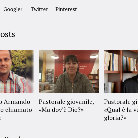
Google+
Twitter
Pinterest
osts
no Armando
Pastorale giovanile,
Pastorale gi
o chiamato
«Ma dov’è Dio?»
«Qual è la v
e
gloria?»