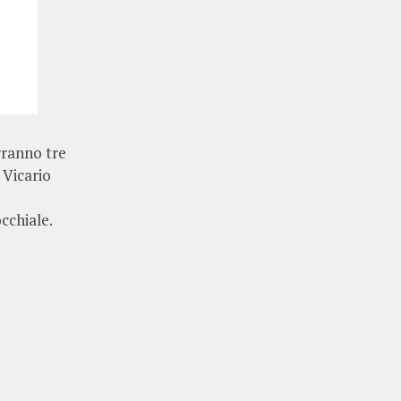
rranno tre
 Vicario
occhiale.