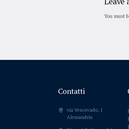
Leave 
You must 
Contatti
via Vescovado, 1
Alessandria