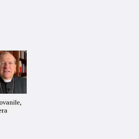
ovanile,
era