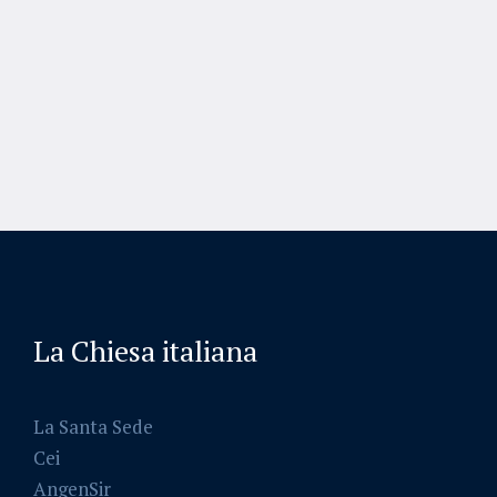
La Chiesa italiana
La Santa Sede
Cei
AngenSir