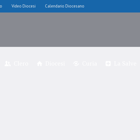
io
Video Diocesi
Calendario Diocesano
Clero
Diocesi
Curia
La Salve
elo di Luca – formazione