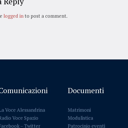
a Reply
be
logged in
to post a comment.
Comunicazioni
Documenti
La Voce Alessandrina
Matrimoni
Radio Voce Spazio
Modulistica
Facebook
–
Twitter
Patrocinio eventi