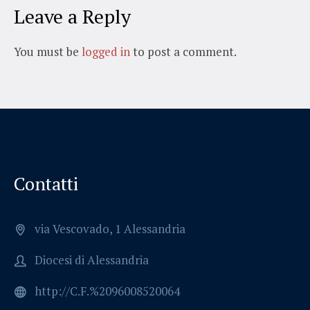
Leave a Reply
You must be
logged in
to post a comment.
Contatti
via Vescovado, 1 Alessandria
Diocesi di Alessandria
http://C.F.%2096008520064