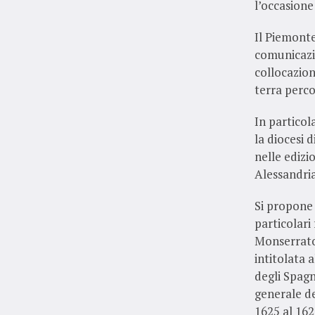
l’occasione 
Il Piemonte
comunicazio
collocazion
terra perco
In particol
la diocesi 
nelle edizi
Alessandria
Si propone 
particolari
Monserrato 
intitolata
degli Spagn
generale de
1625 al 162