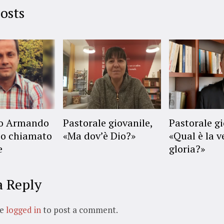
osts
no Armando
Pastorale giovanile,
Pastorale gi
o chiamato
«Ma dov’è Dio?»
«Qual è la v
e
gloria?»
a Reply
be
logged in
to post a comment.