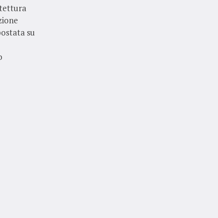
tettura
uzione
postata su
o