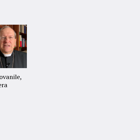
ovanile,
era