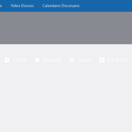
io
Video Diocesi
Calendario Diocesano
Clero
Diocesi
Curia
La Salve
stra libraia in San Lore