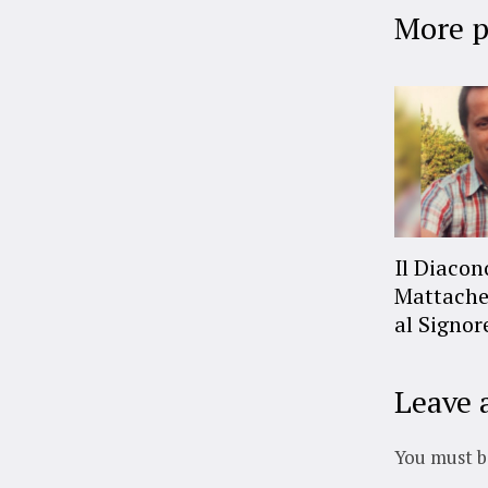
More p
Il Diaco
Mattache
al Signor
Leave 
You must 