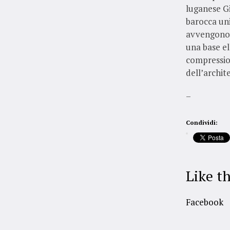
luganese G
barocca uni
avvengono f
una base ell
compressio
dell’archit
–
Condividi:
Like th
Facebook