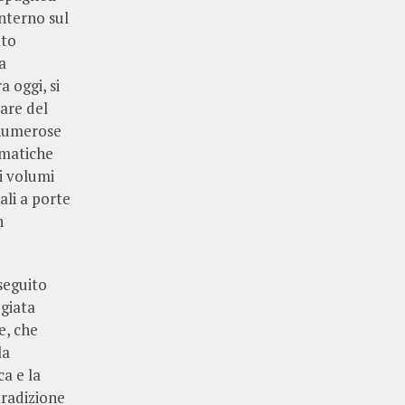
nterno sul
ato
a
 oggi, si
lare del
 numerose
ematiche
li volumi
ali a porte
n
 seguito
giata
e, che
la
ca e la
tradizione