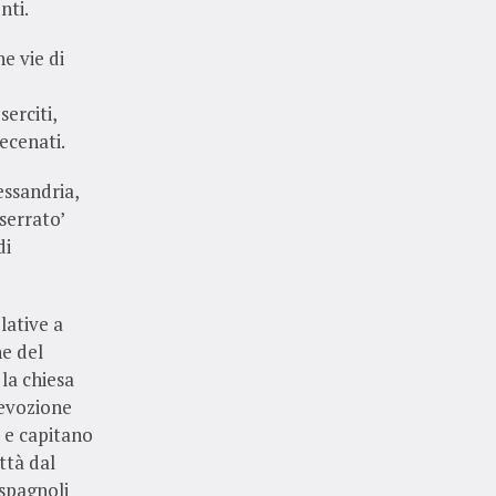
nti.
e vie di
serciti,
mecenati.
essandria,
serrato’
di
lative a
ne del
la chiesa
devozione
o e capitano
ttà dal
 spagnoli