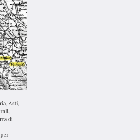
ia, Asti,
ali,
rra di
 per