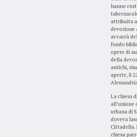
hanno costr
tabernacol
attribuita 
devozione a
avvarrà del
fondo bibli
opere di au
della devoz
antichi, ri
aperte, il 
Alessandria
La chiesa d
all’unione
urbana di S
doveva lasci
Cittadella.
chiesa parr