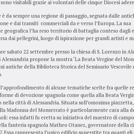
sono visitabili grazie ai volontari delle cinque Diocesi adere
 è da sempre una regione di passaggio, segnata dalle antich
ne e dai transiti commerciali da e verso l’Europa. La sua
e geografica l’ha reso territorio di battaglia conteso dagli e
rsa dai pellegrini, luogo di ispirazione per grandi artisti e 
are sabato 22 settembre presso la chiesa di S. Lorenzo in Al
di Alessandria propone la mostra ‘La Beata Vergine del Mon
oni antiche della Biblioteca Storica del Seminario Vescovile 
.
l’approfondimento di alcune tematiche scelte fra quelle re
 forme di devozione spagnola come quella alla Beata Vergi
nella città di Alessandria. Situata sull’omonima piazzetta, 
 alla Madonna del Monserrato è particolarmente cara alla 
oli: essa infatti fu eretta su iniziativa del maestro di camp
lla fanteria spagnola Matheo Otanez, governatore della ci
7. Essa rappresenta l’unico edificio superstite tra quanti gli