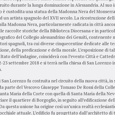
uito durante la lunga dominazione in Alessandria. Al suo i
o è custodita una statua della Madonna Nera del Monserr
ad un artista spagnolo del XVII secolo. La ricostruzione dell
lla Madonna Nera, particolarmente radicata in città ancora
le raccolte storiche della Biblioteca Diocesana e in partico
ografico del Collegio alessandrino dei Gesuiti, contenente
tori spagnoli, tra cui diverse cinquecentine dedicate alle t
ione, della predicazione e della morale. L’esposizione di ta
sultato dell’indagine, coinciderà con l’evento Città e Cattedr
22-23 settembre 2018 e si terrà nella chiesa di San Lorenzo i
.
i San Lorenzo fu costruita nel circuito della nuova città, in
 da parte del Vescovo Giuseppe Tomaso De Rossi della Colle
anta Maria della Corte con quella di Santa Maria della Nev
are il quartiere di Borgoglio, in seguito all’edificazione del
 Da questa unione ha origine così un’unica realtà ecclesiasti
occhiale attuale. L’edificio fu progettato dall’architetto di 