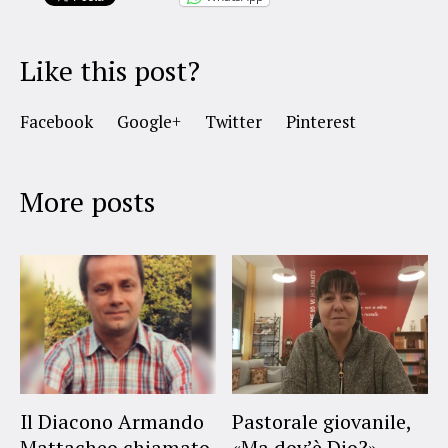
Like this post?
Facebook
Google+
Twitter
Pinterest
More posts
Il Diacono Armando
Pastorale giovanile,
Mattacheo chiamato
«Ma dov’è Dio?»