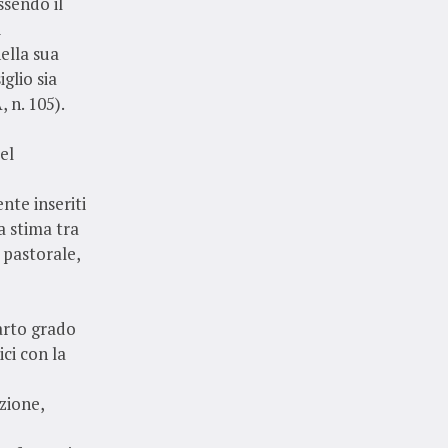
ssendo il
i
nella sua
glio sia
 n. 105).
el
nte inseriti
a stima tra
e pastorale,
arto grado
ci con la
azione,