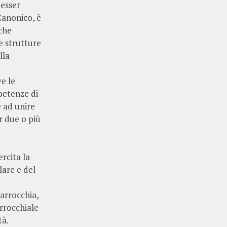
 esser
Canonico, è
 che
e strutture
lla
e le
petenze di
e ad unire
r due o più
ercita la
lare e del
parrocchia,
arrocchiale
tà.