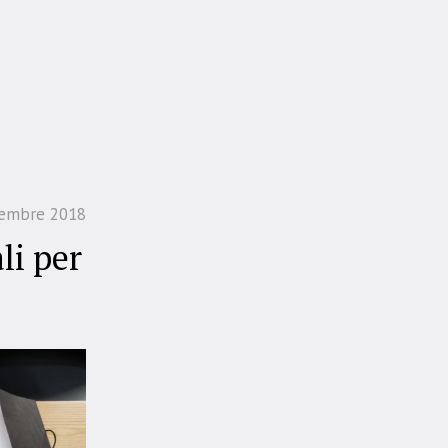
cembre 2018
li per