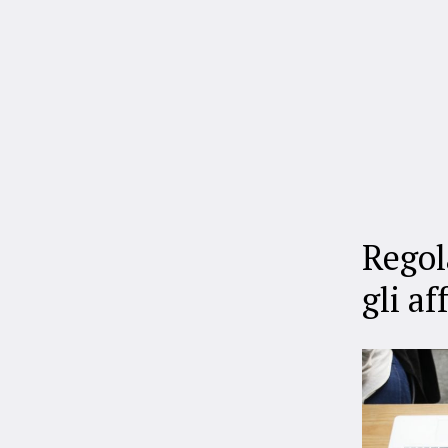
Regol
gli af