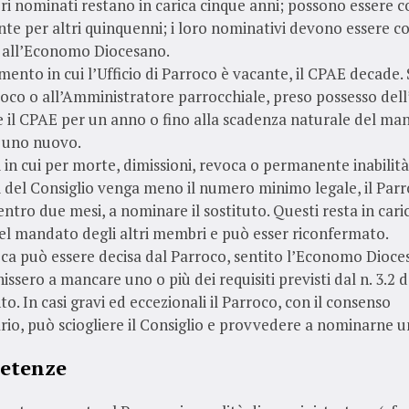
ri nominati restano in carica cinque anni; possono essere 
te per altri quinquenni; i loro nominativi devono essere c
o all’Economo Diocesano.
mento in cui l’Ufficio di Parroco è vacante, il CPAE decade.
co o all’Amministratore parrocchiale, preso possesso dell’
 il CPAE per un anno o fino alla scadenza naturale del ma
 uno nuovo.
si in cui per morte, dimissioni, revoca o permanente inabilità
 del Consiglio venga meno il numero minimo legale, il Par
ntro due mesi, a nominare il sostituto. Questi resta in caric
el mandato degli altri membri e può esser riconfermato.
oca può essere decisa dal Parroco, sentito l’Economo Dioce
issero a mancare uno o più dei requisiti previsti dal n. 3.2 
. In casi gravi ed eccezionali il Parroco, con il consenso
rio, può sciogliere il Consiglio e provvedere a nominarne 
etenze