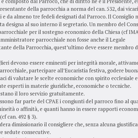
E è composto dal Parroco, che di diritto ne è il Presidente, e
resentante della parrocchia a norma del can. 532, dai vicar
i e da almeno tre fedeli designati dal Parroco. Il Consiglio 
a designa al suo interno il segretario. Un membro del Consi
parrocchiale per il sostegno economico della Chiesa (cf IMA,
mministratore parrocchiale non fosse anche il Legale
ante della Parrocchia, quest’ultimo deve essere membro d
iglieri devono essere eminenti per integrità morale, attivame
parrocchiale, partecipare all’Eucaristia festiva, godere buon
apaci di valutare le scelte economiche con spirito ecclesiale 
te esperti in materie giuridiche, economiche o tecniche.
restano il loro servizio gratuitamente.
ssono far parte del CPAE i congiunti del parroco fino al qu
ineità o affinità, e quanti hanno in essere rapporti economi
cf can. 492 § 3).
idera dimissionario il consigliere che, senza alcuna giustific
re sedute consecutive.