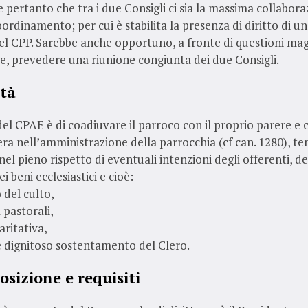
e pertanto che tra i due Consigli ci sia la massima collabor
ordinamento; per cui è stabilita la presenza di diritto di un
el CPP. Sarebbe anche opportuno, a fronte di questioni m
, prevedere una riunione congiunta dei due Consigli.
ità
del CPAE è di coadiuvare il parroco con il proprio parere e 
ra nell’amministrazione della parrocchia (cf can. 1280), t
el pieno rispetto di eventuali intenzioni degli offerenti, dei
ei beni ecclesiastici e cioè:
o del culto,
à pastorali,
aritativa,
e dignitoso sostentamento del Clero.
sizione e requisiti