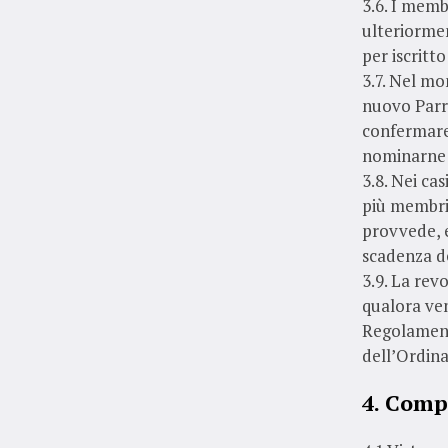
3.6. I memb
ulteriormen
per iscritt
3.7. Nel mo
nuovo Parro
confermare
nominarne
3.8. Nei ca
più membri
provvede, e
scadenza d
3.9. La rev
qualora ven
Regolamento
dell’Ordina
4. Comp