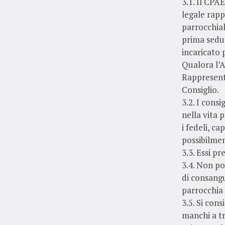
3.1. Il CPA
legale rapp
parrocchial
prima sedut
incaricato 
Qualora l’A
Rappresent
Consiglio.
3.2. I cons
nella vita 
i fedeli, c
possibilmen
3.3. Essi p
3.4. Non po
di consangu
parrocchia (
3.5. Si cons
manchi a t