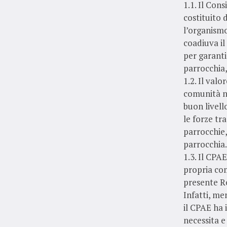
1.1. Il Con
costituito 
l’organismo
coadiuva il
per garanti
parrocchia,
1.2. Il val
comunità n
buon livell
le forze tr
parrocchie,
parrocchia.
1.3. Il CPA
propria com
presente R
Infatti, me
il CPAE ha 
necessita e