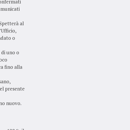
confermati
omunicati
 Spetterà al
Ufficio,
ndato o
 di uno o
roco
a fino alla
sano,
del presente
uno nuovo.