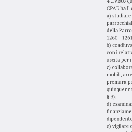
4.1.Visto q
CPAE ha il 
a) studiare
parrocchial
della Parro
1260 – 1261
b) coadiuva
con i relat
uscita per i
c) collabor
mobili, arr
premura pe
quinquennal
§ 3);
d) esaminar
finanziamen
dipendente,
e) vigilare