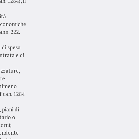
n. 1284), il
ità
à economiche
ann. 222.
 di spesa
ntrata e di
ezzature,
are
 almeno
f can. 1284
 piani di
tario o
erni;
pendente