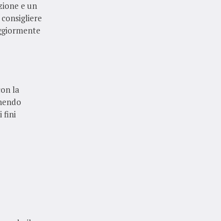
azione e un
 consigliere
aggiormente
con la
enendo
 fini