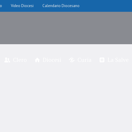
io
Video Diocesi
Calendario Diocesano
Clero
Diocesi
Curia
La Salve
ei consigli parrocchiali 
economici