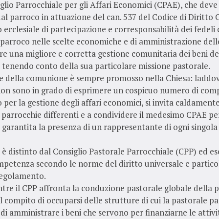
siglio Parrocchiale per gli Affari Economici (CPAE), che deve
dal parroco in attuazione del can. 537 del Codice di Diritto 
 ecclesiale di partecipazione e corresponsabilità dei fedeli
 parroco nelle scelte economiche e di amministrazione dell
re una migliore e corretta gestione comunitaria dei beni de
 tenendo conto della sua particolare missione pastorale.
ore della comunione è sempre promosso nella Chiesa: laddov
on sono in grado di esprimere un cospicuo numero di com
o per la gestione degli affari economici, si invita caldament
a parrocchie differenti e a condividere il medesimo CPAE pe
 garantita la presenza di un rappresentante di ogni singola
E è distinto dal Consiglio Pastorale Parrocchiale (CPP) ed es
petenza secondo le norme del diritto universale e partico
egolamento.
ntre il CPP affronta la conduzione pastorale globale della 
il compito di occuparsi delle strutture di cui la pastorale p
 di amministrare i beni che servono per finanziarne le attivi