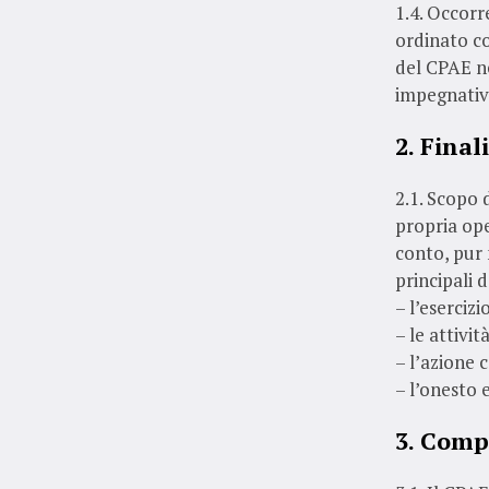
1.4. Occorr
ordinato co
del CPAE n
impegnative
2. Final
2.1. Scopo 
propria ope
conto, pur n
principali d
– l’esercizi
– le attivit
– l’azione c
– l’onesto 
3. Compo