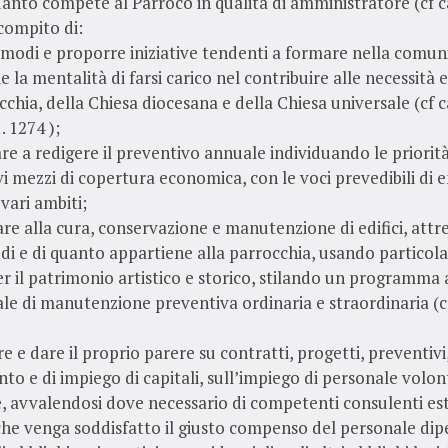
uanto compete al Parroco in qualità di amministratore (cf ca
compito di:
 modi e proporre iniziative tendenti a formare nella comun
e la mentalità di farsi carico nel contribuire alle necessit
cchia, della Chiesa diocesana e della Chiesa universale (cf c
. 1274 );
re a redigere il preventivo annuale individuando le priorità
ivi mezzi di copertura economica, con le voci prevedibili di e
 vari ambiti;
are alla cura, conservazione e manutenzione di edifici, attr
edi e di quanto appartiene alla parrocchia, usando particol
r il patrimonio artistico e storico, stilando un programma
e di manutenzione preventiva ordinaria e straordinaria (c
e e dare il proprio parere su contratti, progetti, preventivi,
to e di impiego di capitali, sull’impiego di personale volon
 avvalendosi dove necessario di competenti consulenti est
 che venga soddisfatto il giusto compenso del personale di