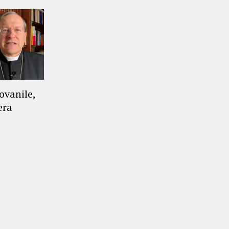
ovanile,
era