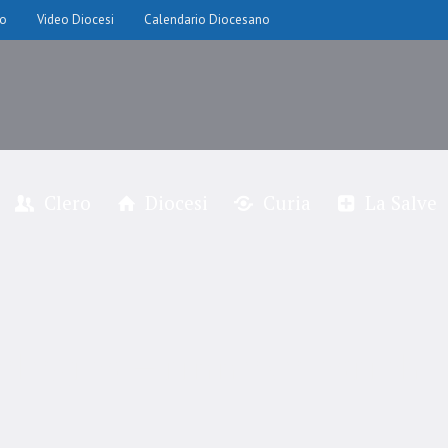
io
Video Diocesi
Calendario Diocesano
Clero
Diocesi
Curia
La Salve
ologica – rinnovo carich