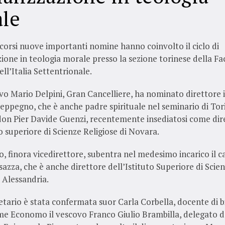
le
scorsi nuove importanti nomine hanno coinvolto il ciclo di
zione in teologia morale presso la sezione torinese della Fa
ell’Italia Settentrionale.
vo Mario Delpini, Gran Cancelliere, ha nominato direttore 
ppegno, che è anche padre spirituale nel seminario di Tor
 don Pier Davide Guenzi, recentemente insediatosi come dir
to superiore di Scienze Religiose di Novara.
 finora vicedirettore, subentra nel medesimo incarico il 
sazza, che è anche direttore dell’Istituto Superiore di Scie
i Alessandria.
ario è stata confermata suor Carla Corbella, docente di bi
e Economo il vescovo Franco Giulio Brambilla, delegato d