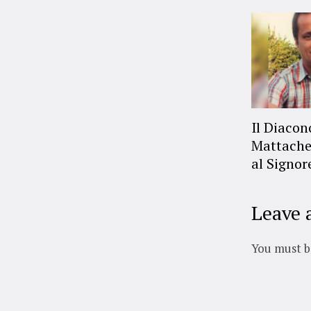
Il Diaco
Mattache
al Signor
Leave 
You must 