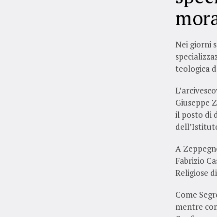
mora
Nei giorni 
specializza
teologica d
L’arcivesco
Giuseppe Ze
il posto di
dell’Istitu
A Zeppegno,
Fabrizio Ca
Religiose d
Come Segret
mentre com