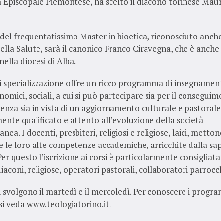
 Episcopale Piemontese, ha scelto il diacono torinese Maur
del frequentatissimo Master in bioetica, riconosciuto anch
ella Salute, sarà il canonico Franco Ciravegna, che è anche
nella diocesi di Alba.
di specializzazione offre un ricco programma di insegnamenti
nomici, sociali, a cui si può partecipare sia per il consegui
icenza sia in vista di un aggiornamento culturale e pastorale
ente qualificato e attento all’evoluzione della società
ea. I docenti, presbiteri, religiosi e religiose, laici, metton
e le loro alte competenze accademiche, arricchite dalla sa
Per questo l’iscrizione ai corsi è particolarmente consigliata
iaconi, religiose, operatori pastorali, collaboratori parrocch
si svolgono il martedì e il mercoledì. Per conoscere i progr
 si veda www.teologiatorino.it.