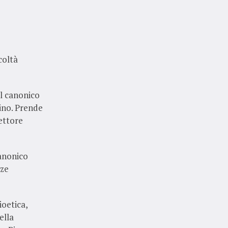
coltà
il canonico
ino. Prende
ettore
canonico
nze
oetica,
ella