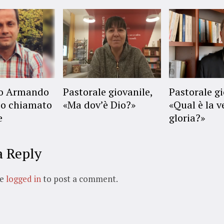
no Armando
Pastorale giovanile,
Pastorale gi
o chiamato
«Ma dov’è Dio?»
«Qual è la v
e
gloria?»
a Reply
be
logged in
to post a comment.