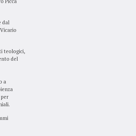
o Picca
e dal
 Vicario
 teologici,
mento del
o a
pienza
 per
iali.
ammi