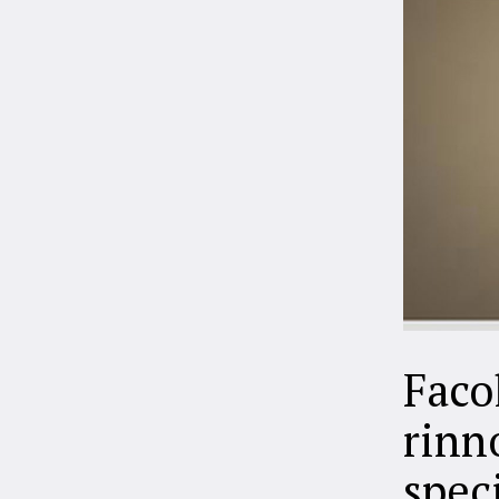
Faco
rinno
spec