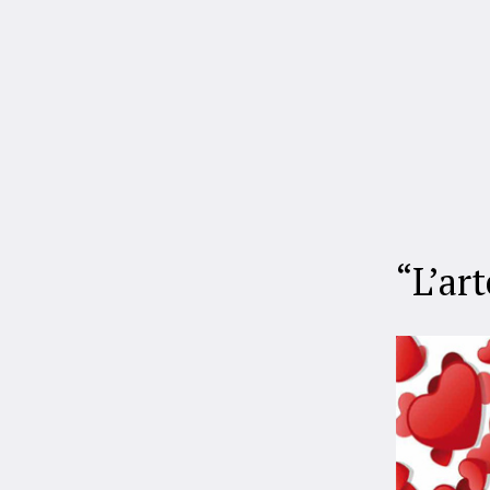
“L’ar