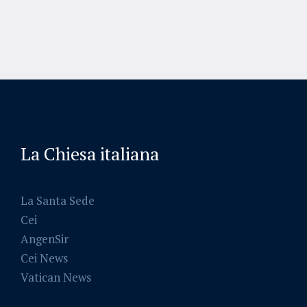
La Chiesa italiana
La Santa Sede
Cei
AngenSir
Cei News
Vatican News