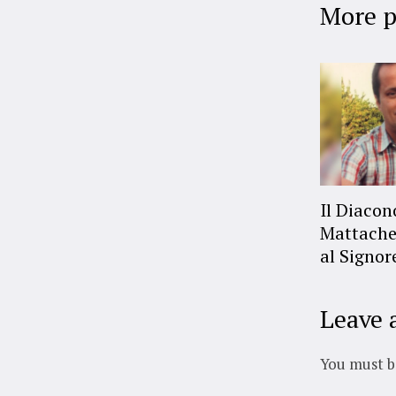
More p
Il Diaco
Mattache
al Signor
Leave 
You must 