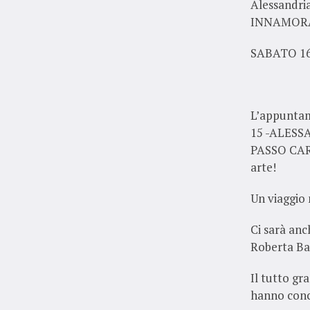
Alessandri
INNAMORA
SABATO 16 
L’appuntam
15 -ALESSA
PASSO CARR
arte!
Un viaggio 
Ci sarà anc
Roberta Ba
Il tutto gr
hanno conce