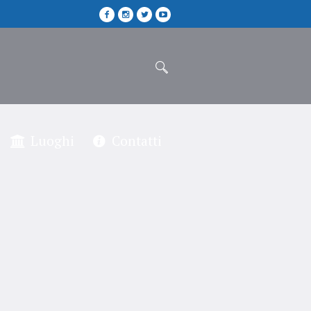
Luoghi
Contatti
”