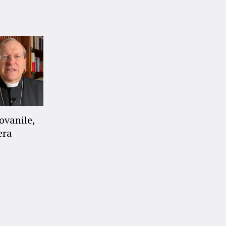
ovanile,
era