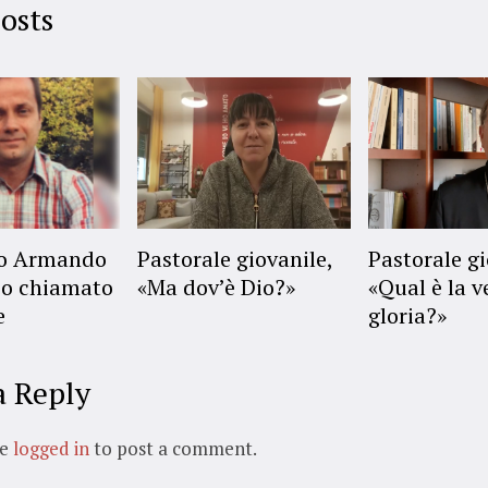
osts
no Armando
Pastorale giovanile,
Pastorale gi
o chiamato
«Ma dov’è Dio?»
«Qual è la v
e
gloria?»
a Reply
be
logged in
to post a comment.