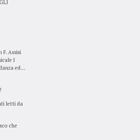
EGLI
F. Assisi
cale I
 danza ed…
!
i letti da
esco che