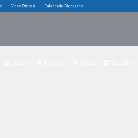
io
Video Diocesi
Calendario Diocesano
Clero
Diocesi
Curia
La Salve
“L’arte di parlare d’amore