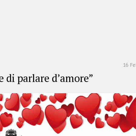
16 Fe
te di parlare d’amore”