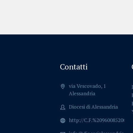
Contatti
via Vescovado, 1
Alessandria
Diocesi di Alessandria
http://C.F.%2096008520064