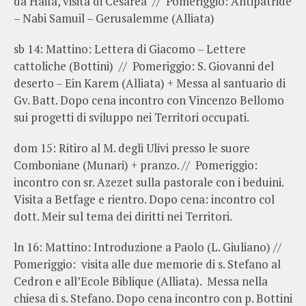
da Haifa, visita di Cesarea // Pomeriggio: Antipatride
– Nabi Samuil – Gerusalemme (Alliata)
sb 14
: Mattino: Lettera di Giacomo – Lettere
cattoliche (Bottini) // Pomeriggio: S. Giovanni del
deserto – Ein Karem (Alliata) + Messa al santuario di
Gv. Batt. Dopo cena incontro con Vincenzo Bellomo
sui progetti di sviluppo nei Territori occupati.
dom 15
: Ritiro al M. degli Ulivi presso le suore
Comboniane (Munari) + pranzo. // Pomeriggio:
incontro con sr. Azezet sulla pastorale con i beduini.
Visita a Betfage e rientro. Dopo cena: incontro col
dott. Meir sul tema dei diritti nei Territori.
ln 16
: Mattino: Introduzione a Paolo (L. Giuliano) //
Pomeriggio: visita alle due memorie di s. Stefano al
Cedron e all’Ecole Biblique (Alliata). Messa nella
chiesa di s. Stefano. Dopo cena incontro con p. Bottini