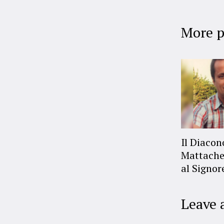
More p
Il Diaco
Mattache
al Signor
Leave 