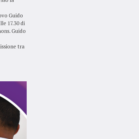
covo Guido
lle 17.30 di
mons. Guido
issione tra