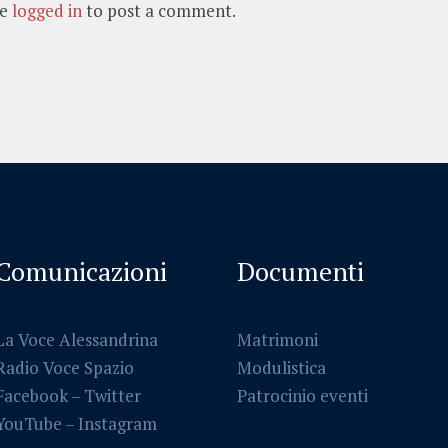
be
logged in
to post a comment.
Comunicazioni
Documenti
La Voce Alessandrina
Matrimoni
Radio Voce Spazio
Modulistica
Facebook
–
Twitter
Patrocinio eventi
YouTube –
Instagram