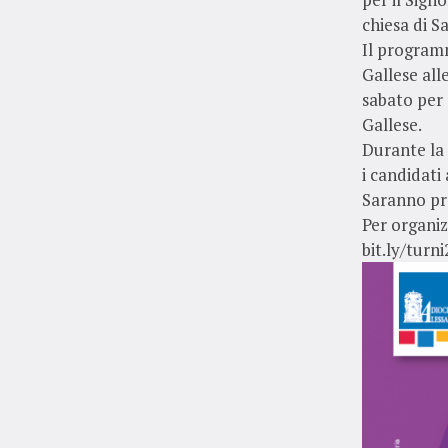
chiesa di S
Il program
Gallese all
sabato per 
Gallese.
Durante la 
i candidati
Saranno pre
Per organiz
bit.ly/turn