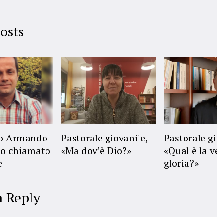
osts
no Armando
Pastorale giovanile,
Pastorale gi
o chiamato
«Ma dov’è Dio?»
«Qual è la v
e
gloria?»
a Reply