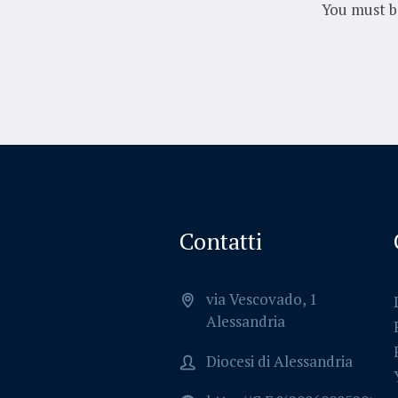
You must 
Contatti
via Vescovado, 1
Alessandria
Diocesi di Alessandria