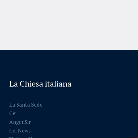
La Chiesa italiana
La Santa Sede
Cei
AngenSir
Cei News