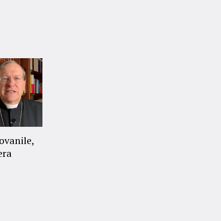
ovanile,
era