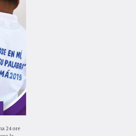
na 24 ore
sso la