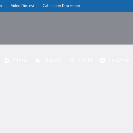
io
Video Diocesi
Calendario Diocesano
Clero
Diocesi
Curia
La Salve
e per il Signore in San L