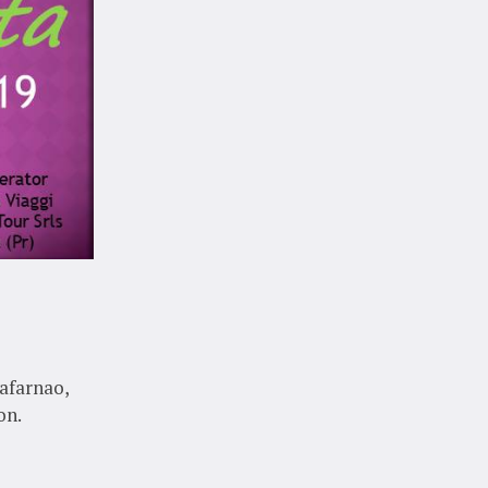
Cafarnao,
on.