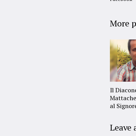
More p
Il Diaco
Mattache
al Signor
Leave 