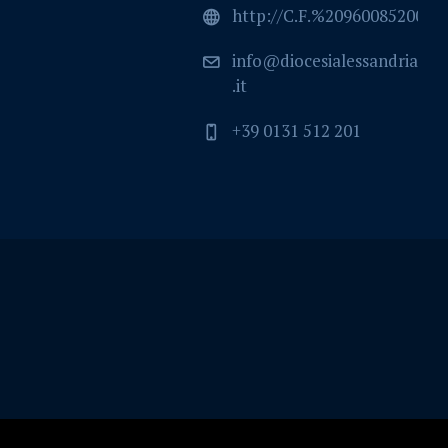
http://C.F.%2096008520064
info@diocesialessandria
.it
+39 0131 512 201