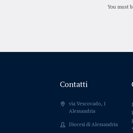
You must 
Contatti
via Vescovado, 1
Alessandria
Diocesi di Alessandria