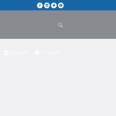
Luoghi
Contatti
nta