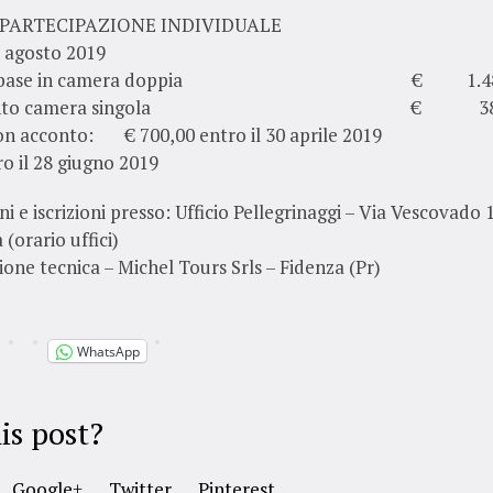
 PARTECIPAZIONE INDIVIDUALE
9 agosto 2019
tto base in camera doppia € 1.480
emento camera singola € 380
con acconto: € 700,00 entro il 30 aprile 2019
o il 28 giugno 2019
i e iscrizioni presso: Ufficio Pellegrinaggi – Via Vescovado 1
 (orario uffici)
one tecnica – Michel Tours Srls – Fidenza (Pr)
WhatsApp
is post?
Google+
Twitter
Pinterest