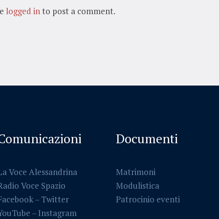
be
logged in
to post a comment.
Comunicazioni
Documenti
La Voce Alessandrina
Matrimoni
Radio Voce Spazio
Modulistica
Facebook
–
Twitter
Patrocinio eventi
YouTube –
Instagram