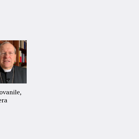
ovanile,
era