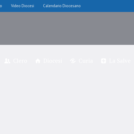
io
Video Diocesi
Calendario Diocesano
Clero
Diocesi
Curia
La Salve
llegrinaggio in Terra Sa