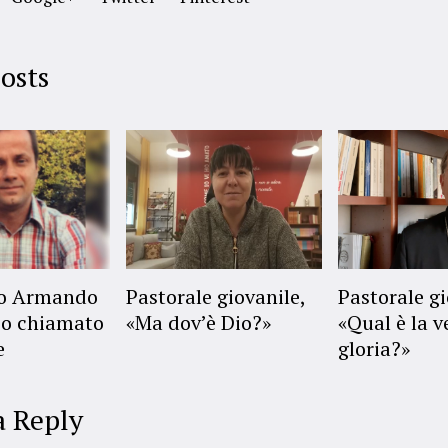
osts
no Armando
Pastorale giovanile,
Pastorale gi
o chiamato
«Ma dov’è Dio?»
«Qual è la v
e
gloria?»
a Reply