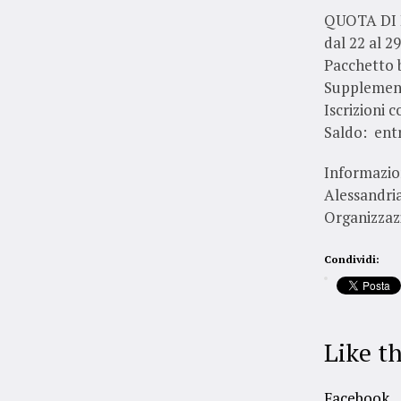
QUOTA DI
dal 22 al 2
Pacche
Suppl
Iscrizioni 
Saldo: entr
Informazion
Alessandria
Organizzazi
Condividi:
Like th
Facebook