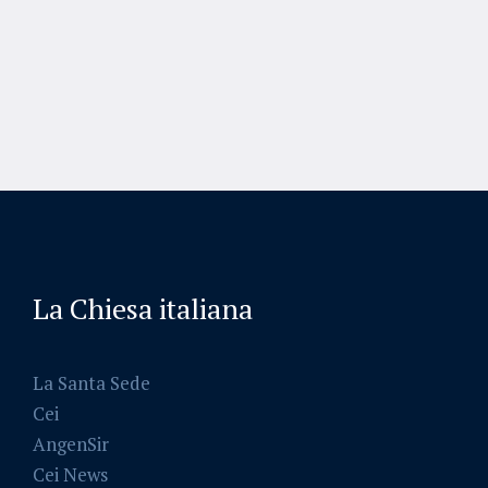
La Chiesa italiana
La Santa Sede
Cei
AngenSir
Cei News