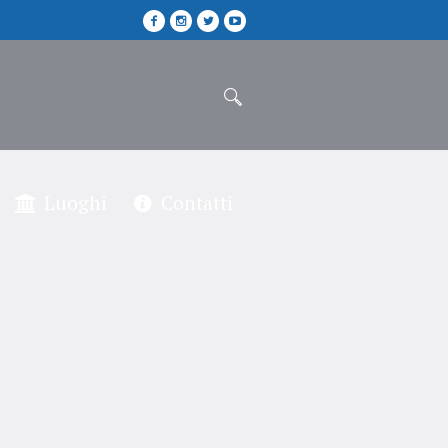
Luoghi
Contatti
nta