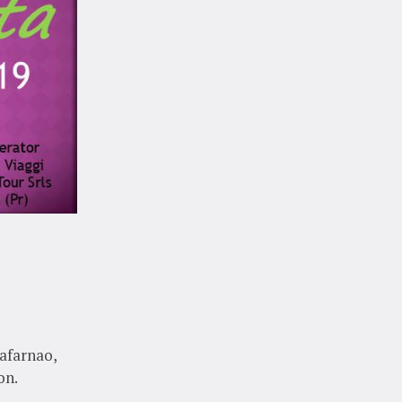
Cafarnao,
on.