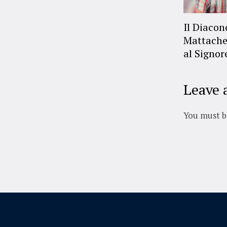
Il Diaco
Mattache
al Signor
Leave 
You must 