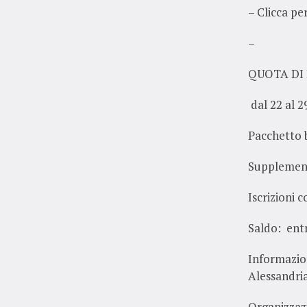
– Clicca pe
–
QUOTA 
dal 22 al 2
Pacche
Suppl
Iscrizioni 
Saldo: entr
Informazion
Alessandria
Organizzazi