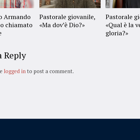
no Armando
Pastorale giovanile,
Pastorale gi
o chiamato
«Ma dov’è Dio?»
«Qual è la v
e
gloria?»
a Reply
be
logged in
to post a comment.