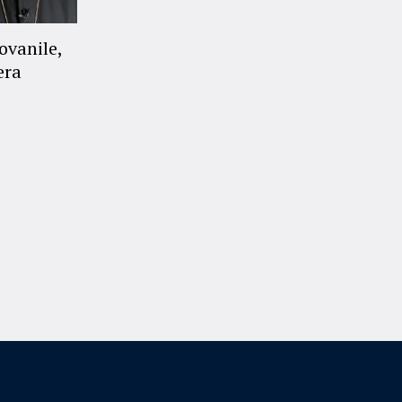
ovanile,
era