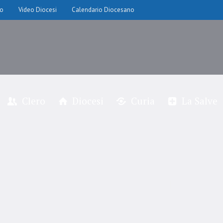
io
Video Diocesi
Calendario Diocesano
Clero
Diocesi
Curia
La Salve
llegrinaggio in Terra Sa