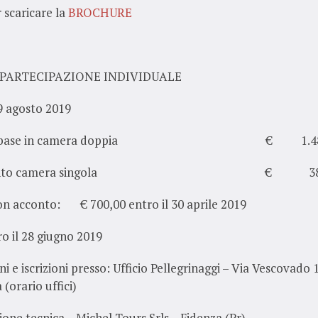
r scaricare la
BROCHURE
DI PARTECIPAZIONE INDIVIDUALE
9 agosto 2019
tto base in camera doppia € 1.480
emento camera singola € 380
con acconto: € 700,00 entro il 30 aprile 2019
o il 28 giugno 2019
i e iscrizioni presso: Ufficio Pellegrinaggi – Via Vescovado 1
 (orario uffici)
one tecnica – Michel Tours Srls – Fidenza (Pr)