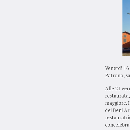
Venerdì 16 
Patrono, s
Alle 21 ver
restaurata,
maggiore. I
dei Beni Ar
restauratric
concelebraz