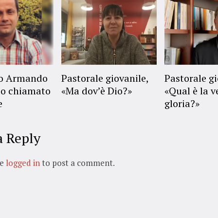
no Armando
Pastorale giovanile,
Pastorale gi
o chiamato
«Ma dov’è Dio?»
«Qual è la v
e
gloria?»
a Reply
be
logged in
to post a comment.