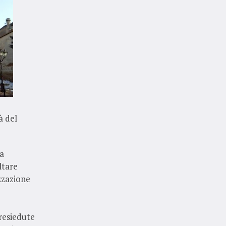
à del
na
ltare
izzazione
presiedute