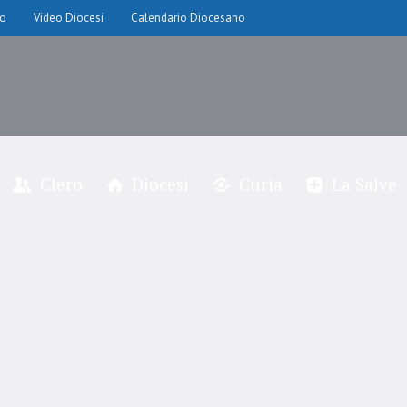
io
Video Diocesi
Calendario Diocesano
Clero
Diocesi
Curia
La Salve
ale di San Rocco a Cascin