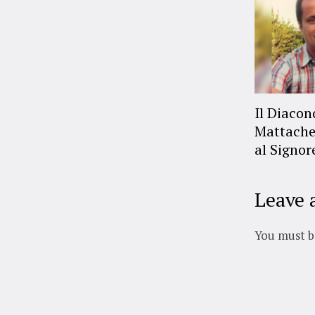
Il Diaco
Mattache
al Signor
Leave 
You must 