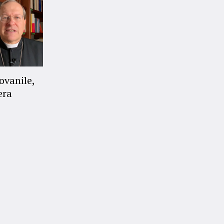
ovanile,
era