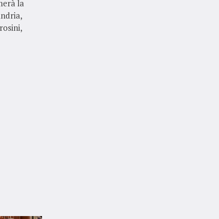
merà la
andria,
rosini,