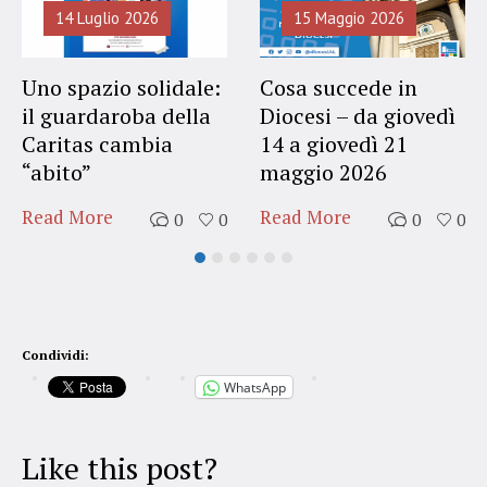
14 Luglio 2026
15 Maggio 2026
Uno spazio solidale:
Cosa succede in
il guardaroba della
Diocesi – da giovedì
Caritas cambia
14 a giovedì 21
“abito”
maggio 2026
Read More
Read More
0
0
0
0
Condividi:
WhatsApp
Like this post?