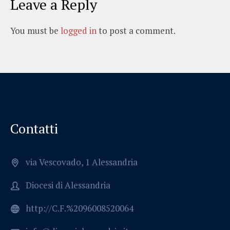
Leave a Reply
You must be
logged in
to post a comment.
Contatti
via Vescovado, 1 Alessandria
Diocesi di Alessandria
http://C.F.%2096008520064