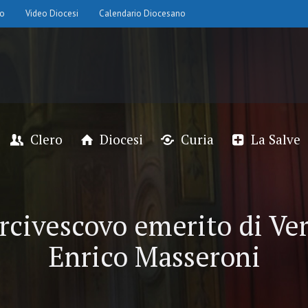
io
Video Diocesi
Calendario Diocesano
Clero
Diocesi
Curia
La Salve
rcivescovo emerito di Ver
Enrico Masseroni