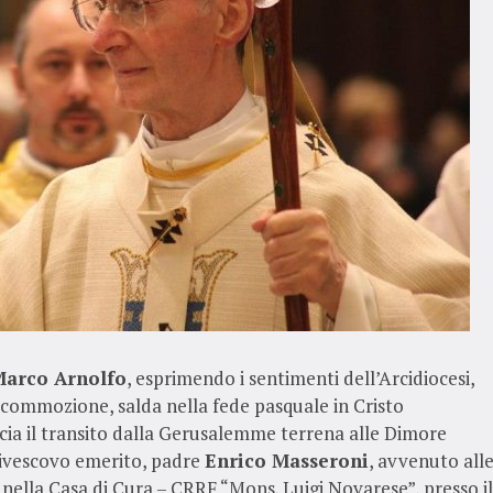
arco Arnolfo
, esprimendo i sentimenti dell’Arcidiocesi,
 commozione, salda nella fede pasquale in Cristo
cia il transito dalla Gerusalemme terrena alle Dimore
civescovo emerito, padre
Enrico Masseroni
, avvenuto all
nella Casa di Cura – CRRF “Mons. Luigi Novarese”, presso il