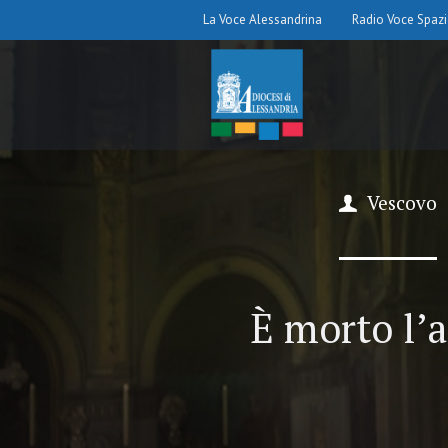
La Voce Alessandrina
Radio Voce Spaz
Vescovo
È morto l’a