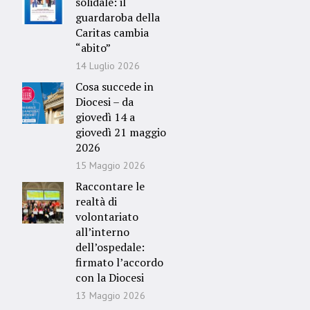
solidale: il
guardaroba della
Caritas cambia
“abito”
14 Luglio 2026
Cosa succede in
Diocesi – da
giovedì 14 a
giovedì 21 maggio
2026
15 Maggio 2026
Raccontare le
realtà di
volontariato
all’interno
dell’ospedale:
firmato l’accordo
con la Diocesi
e
13 Maggio 2026