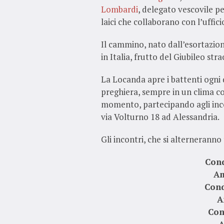
Lombardi
, delegato vescovile pe
laici che collaborano con l’uffi
Il cammino, nato dall’esortazio
in Italia, frutto del Giubileo str
La Locanda apre i battenti ogni 
preghiera, sempre in un clima co
momento, partecipando agli inco
via Volturno 18 ad Alessandria.
Gli incontri, che si alterneranno
Con
Am
Cond
A
Con