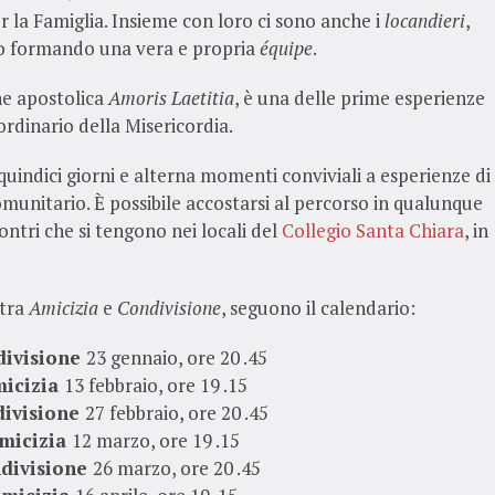
r la Famiglia. Insieme con loro ci sono anche i
locandieri
,
cio formando una vera e propria
équipe
.
ne apostolica
Amoris Laetitia
, è una delle prime esperienze
aordinario della Misericordia.
quindici giorni e alterna momenti conviviali a esperienze di
munitario. È possibile accostarsi al percorso in qualunque
ntri che si tengono nei locali del
Collegio Santa Chiara
, in
 tra
Amicizia
e
Condivisione
, seguono il calendario:
divisione
23 gennaio, ore 20 .45
icizia
13 febbraio, ore 19 .15
ivisione
27 febbraio, ore 20 .45
micizia
12 marzo, ore 19 .15
divisione
26 marzo, ore 20 .45