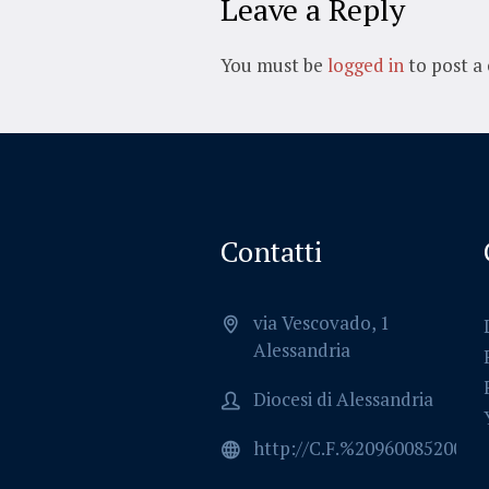
Leave a Reply
You must be
logged in
to post a
Contatti
via Vescovado, 1
Alessandria
Diocesi di Alessandria
http://C.F.%2096008520064