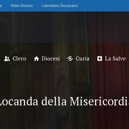
io
Video Diocesi
Calendario Diocesano
Clero
Diocesi
Curia
La Salve
Locanda della Misericordi