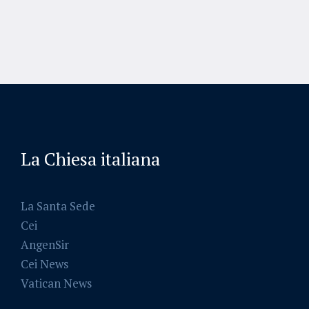
La Chiesa italiana
La Santa Sede
Cei
AngenSir
Cei News
Vatican News