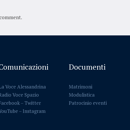
 comment.
Comunicazioni
Documenti
La Voce Alessandrina
Matrimoni
Radio Voce Spazio
Modulistica
Facebook
–
Twitter
Patrocinio eventi
YouTube –
Instagram