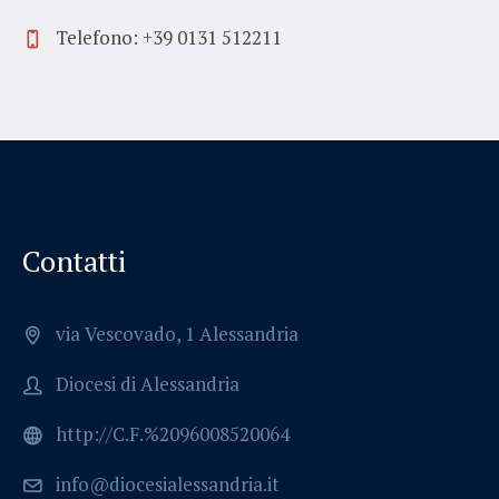
Telefono: +39 0131 512211
Contatti
via Vescovado, 1 Alessandria
Diocesi di Alessandria
http://C.F.%2096008520064
info@diocesialessandria.it