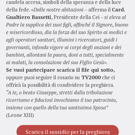
candela accesa, simboli della speranza e della luce
della fede. «
Dalle nostre abitazioni
– afferma il
Card.
Gualtiero Bassetti
, Presidente della Cei –
si eleva al
Padre la supplica dei suoi figli, affinché il Signore, buono
e misericordioso, dia la forza del suo Spirito ai medici e
agli operatori sanitari, illumini i ricercatori, guidi i
governanti, infonda vigore ai corpi degli anziani e dei
bambini, allontani la paura, doni a tutti, specialmente
ai malati, la consolazione del suo Figlio Gesù».
Se vuoi partecipare scarica il file qui sotto,
oppure puoi seguire il rosario su
TV2000
che ci
offrirà la possibilità di condividere la preghiera.
“A te, o beato Giuseppe, stretti dalla tribolazione
ricorriamo e fiduciosi invochiamo il tuo patrocinio,
insieme con quello della tua santissima Sposa”
(Leone XIII)
Scarica il sussidio per la preghiera