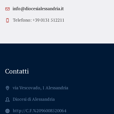
info@diocesialessandria.it
Telefono: +39 0131 512211
Contatti
via Vescovado, 1 Alessandria
Diocesi di Alessandria
http://C.F.%2096008520064