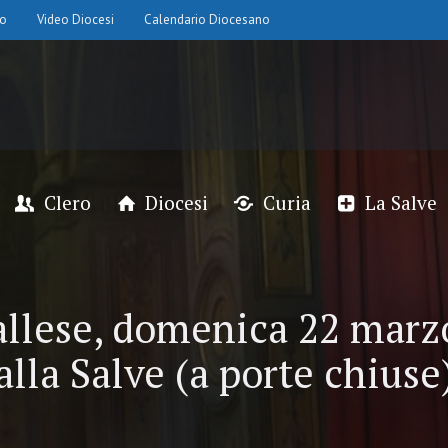
io
Video Diocesi
Calendario Diocesano
Clero
Diocesi
Curia
La Salve
llese, domenica 22 marz
alla Salve (a porte chiuse