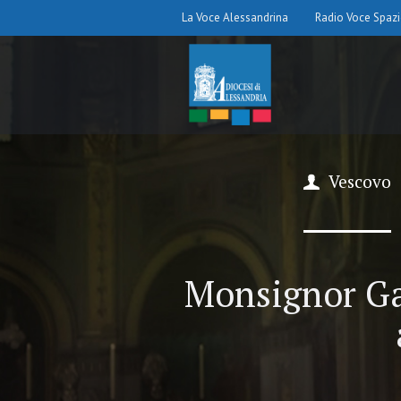
La Voce Alessandrina
Radio Voce Spaz
Vescovo
Monsignor Ga