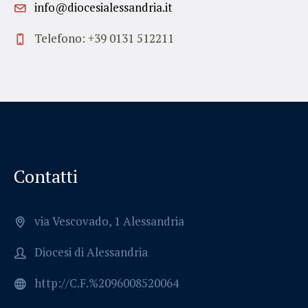
info@diocesialessandria.it
Telefono: +39 0131 512211
Contatti
via Vescovado, 1 Alessandria
Diocesi di Alessandria
http://C.F.%2096008520064