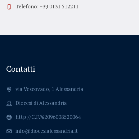
Telefono: +39 0131 512211
Contatti
via Vescovado, 1 Alessandria
Diocesi di Alessandria
http://C.F.%2096008520064
info@diocesialessandria.it