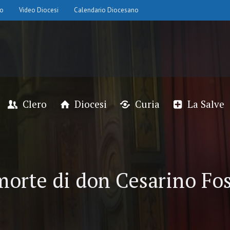
io
Video Diocesi
Calendario Diocesano
Clero
Diocesi
Curia
La Salve
morte di don Cesarino Fos