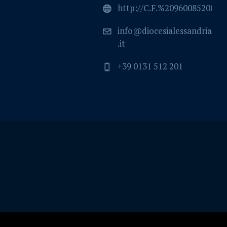
http://C.F.%2096008520064
info@diocesialessandria
.it
+39 0131 512 201