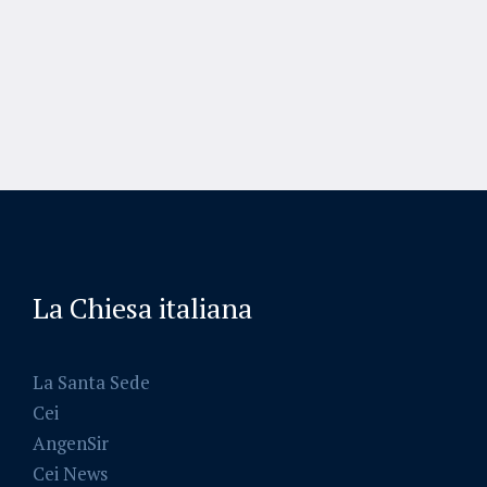
La Chiesa italiana
La Santa Sede
Cei
AngenSir
Cei News