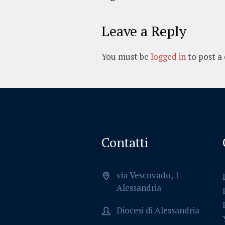
Leave a Reply
You must be
logged in
to post a
Contatti
via Vescovado, 1
Alessandria
Diocesi di Alessandria