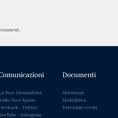
 comment.
Comunicazioni
Documenti
La Voce Alessandrina
Matrimoni
Radio Voce Spazio
Modulistica
Facebook
–
Twitter
Patrocinio eventi
YouTube –
Instagram