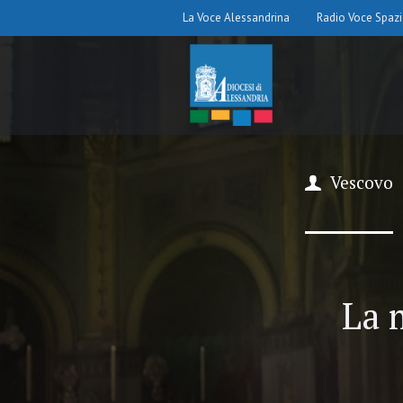
La Voce Alessandrina
Radio Voce Spaz
Vescovo
La 