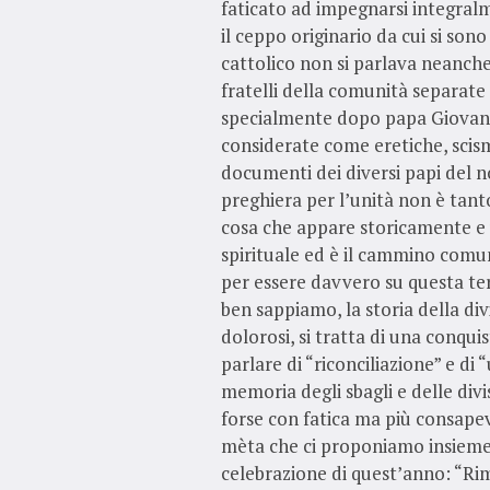
faticato ad impegnarsi integralm
il ceppo originario da cui si son
cattolico non si parlava neanche
fratelli della comunità separate a
specialmente dopo papa Giovanni
considerate come eretiche, scism
documenti dei diversi papi del 
preghiera per l’unità non è tanto 
cosa che appare storicamente e 
spirituale ed è il cammino comun
per essere davvero su questa ter
ben sappiamo, la storia della di
dolorosi, si tratta di una conqui
parlare di “riconciliazione” e d
memoria degli sbagli e delle div
forse con fatica ma più consapevo
mèta che ci proponiamo insieme, 
celebrazione di quest’anno: “Ri