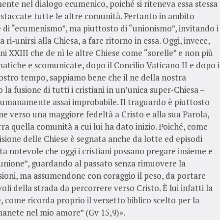
ente nel dialogo ecumenico, poiché si riteneva essa stessa
o staccate tutte le altre comunità. Pertanto in ambito
 di “ecumenismo”, ma piuttosto di “unionismo”, invitando i
 ri-unirsi alla Chiesa, a fare ritorno in essa. Oggi, invece,
 XXIII che de nì le altre Chiese come “sorelle” e non più
atiche e scomunicate, dopo il Concilio Vaticano II e dopo i
nostro tempo, sappiamo bene che il ne della nostra
la fusione di tutti i cristiani in un’unica super-Chiesa –
umanamente assai improbabile. Il traguardo è piuttosto
e verso una maggiore fedeltà a Cristo e alla sua Parola,
ra quella comunità a cui lui ha dato inizio. Poiché, come
visione delle Chiese è segnata anche da lotte ed episodi
sta notevole che oggi i cristiani possano pregare insieme e
i “unione”, guardando al passato senza rimuovere la
isioni, ma assumendone con coraggio il peso, da portare
li della strada da percorrere verso Cristo. È lui infatti la
come ricorda proprio il versetto biblico scelto per la
manete nel mio amore” (Gv 15,9)».