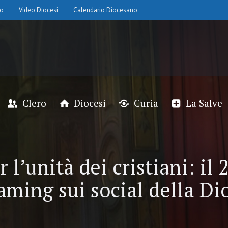
io
Video Diocesi
Calendario Diocesano
Clero
Diocesi
Curia
La Salve
 l’unità dei cristiani: il
aming sui social della Di