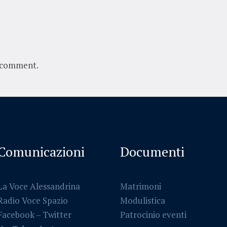
 comment.
Comunicazioni
Documenti
La Voce Alessandrina
Matrimoni
Radio Voce Spazio
Modulistica
Facebook
–
Twitter
Patrocinio eventi