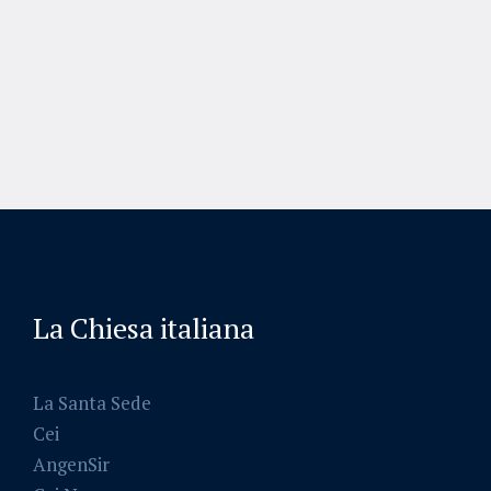
La Chiesa italiana
La Santa Sede
Cei
AngenSir