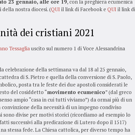
ato 23 gennaio, alle ore 19
, con la preghiera ecumenica
 della nostra diocesi. (
QUI
il link di Facebook e
QUI
il link d
nità dei cristiani 2021
ano Tessaglia
uscito sul numero 1 di Voce Alessandrina
la celebrazione della settimana va dal 18 al 25 gennaio,
cattedra di S. Pietro e quella della conversione di S. Paolo,
olico, posta tra le feste dei due apostoli considerati le
esto del cosiddetto “
movimento ecumenico
” (dal greco
senso ampio “casa in cui tutti viviamo”) da ormai più di un
la convinzione della necessità di un impegno condiviso
i sono divise per motivi storici (ricordiamo ad esempio lo
 fatti successivi alla predicazione di Lutero dopo il 1517)
na stessa fede. La Chiesa cattolica, per diverso tempo ha