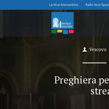
La Voce Alessandrina
Radio Voce Spaz
Vescovo
Preghiera per
stre