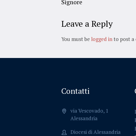
Signore
Leave a Reply
You must be
logged in
to post a
Contatti
via Vescovado, 1
Alessandria
Diocesi di Alessandria