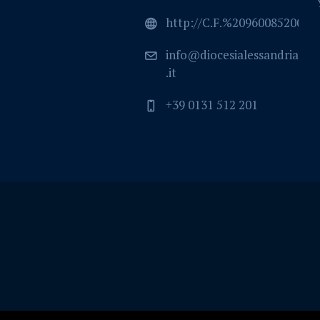
http://C.F.%2096008520064
info@diocesialessandria
.it
+39 0131 512 201