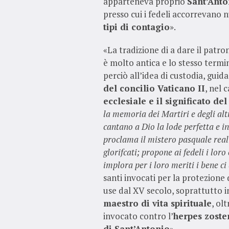
apparteneva proprio
Sant’Anton
presso cui i fedeli accorrevano 
tipi di contagio
».
«La tradizione di a dare il patr
è molto antica e lo stesso termi
perciò all’idea di custodia, guid
del concilio Vaticano II
, nel 
ecclesiale e il significato del
la memoria dei Martiri e degli altr
cantano a Dio la lode perfetta e in
proclama il mistero pasquale reali
glorifcati; propone ai fedeli i lor
implora per i loro meriti i bene ci
santi invocati per la protezione
use dal XV secolo, soprattutto in
maestro di vita spirituale
, ol
invocato contro l’
herpes zoste
di Sant’Antonio
».