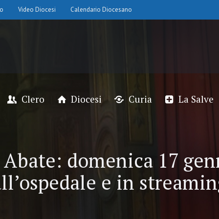
io
Video Diocesi
Calendario Diocesano
Clero
Diocesi
Curia
La Salve
 Abate: domenica 17 gen
all’ospedale e in streamin