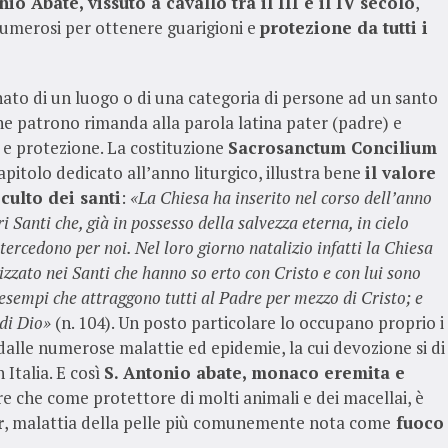
io Abate, vissuto a cavallo tra il III e il IV secolo
,
numerosi per ottenere guarigioni e
protezione da tutti i
onato di un luogo o di una categoria di persone ad un santo
ne patrono rimanda alla parola latina pater (padre) e
a e protezione. La costituzione
Sacrosanctum Concilium
capitolo dedicato all’anno liturgico, illustra bene
il valore
 culto dei santi
:
«La Chiesa ha inserito nel corso dell’anno
i Santi che, già in possesso della salvezza eterna, in cielo
tercedono per noi. Nel loro giorno natalizio infatti la Chiesa
zzato nei Santi che hanno so erto con Cristo e con lui sono
o esempi che attraggono tutti al Padre per mezzo di Cristo; e
 di Dio»
(n. 104). Un posto particolare lo occupano proprio i
 dalle numerose malattie ed epidemie, la cui devozione si di
 Italia. E così
S. Antonio abate, monaco eremita e
tre che come protettore di molti animali e dei macellai, è
r
, malattia della pelle più comunemente nota come
fuoco