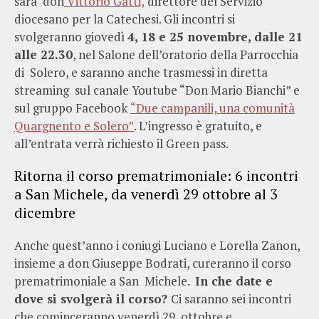
sarà don
Vittorio Gatti,
direttore del Servizio
diocesano per la Catechesi. Gli incontri si
svolgeranno giovedì
4, 18 e 25 novembre, dalle 21
alle 22.30
, nel Salone dell’oratorio della Parrocchia
di Solero, e saranno anche trasmessi in diretta
streaming sul canale Youtube “Don Mario Bianchi” e
sul gruppo Facebook
“Due campanili, una comunità
Quargnento e Solero”
. L’ingresso è gratuito, e
all’entrata verrà richiesto il Green pass.
Ritorna il corso prematrimoniale: 6 incontri
a San Michele, da venerdì 29 ottobre al 3
dicembre
Anche quest’anno i coniugi Luciano e Lorella Zanon,
insieme a don Giuseppe Bodrati, cureranno il corso
prematrimoniale a San Michele.
In che date e
dove si svolgerà il corso?
Ci saranno sei incontri
che cominceranno venerdì 29 ottobre e