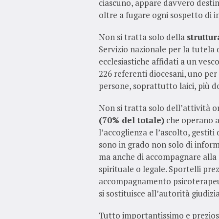
ciascuno, appare davvero destina
oltre a fugare ogni sospetto di i
Non si tratta solo della
struttu
Servizio nazionale per la tutela d
ecclesiastiche affidati a un vesc
226 referenti diocesani, uno per
persone, soprattutto laici, più 
Non si tratta solo dell’attività 
(70% del totale)
che operano a 
l’accoglienza e l’ascolto, gestiti
sono in grado non solo di informa
ma anche di accompagnare alla r
spirituale o legale. Sportelli p
accompagnamento psicoterapeutic
si sostituisce all’autorità giudiz
Tutto importantissimo e prezioso