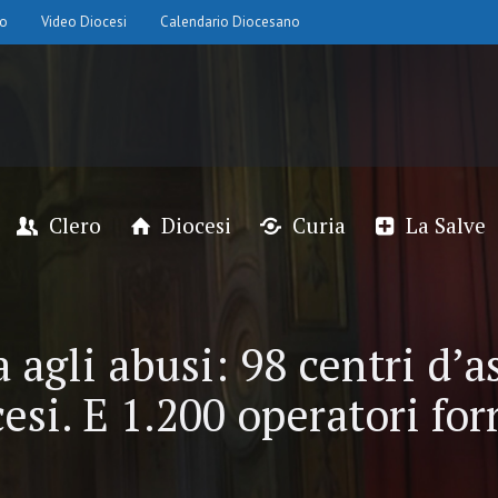
io
Video Diocesi
Calendario Diocesano
Clero
Diocesi
Curia
La Salve
a agli abusi: 98 centri d’a
esi. E 1.200 operatori fo