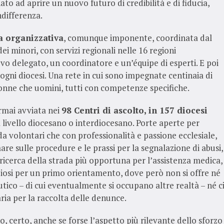
to ad aprire un nuovo futuro di credibilità e di fiducia,
ndifferenza.
ra organizzativa
, comunque imponente, coordinata dal
ei minori, con servizi regionali nelle 16 regioni
ovo delegato, un coordinatore e un’équipe di esperti. E poi
 ogni diocesi. Una rete in cui sono impegnate centinaia di
donne che uomini, tutti con competenze specifiche.
ormai avviata nei
98 Centri di ascolto, in 157 diocesi
livello diocesano o interdiocesano. Porte aperte per
 da volontari che con professionalità e passione ecclesiale,
re sulle procedure e le prassi per la segnalazione di abusi,
icerca della strada più opportuna per l’assistenza medica,
reziosi per un primo orientamento, dove però non si offre né
o – di cui eventualmente si occupano altre realtà – né c
iaria per la raccolta delle denunce.
, certo, anche se forse l’aspetto più rilevante dello sforzo