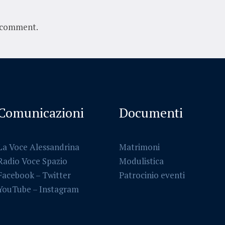
 comment.
Comunicazioni
Documenti
La Voce Alessandrina
Matrimoni
Radio Voce Spazio
Modulistica
Facebook
–
Twitter
Patrocinio eventi
YouTube –
Instagram