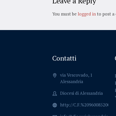
Leave a Reply
You must be
logged in
to post a
Contatti
via Vescovado, 1
Alessandria
Diocesi di Alessandria
http://C.F.%2096008520064