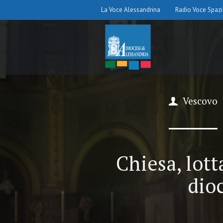
La Voce Alessandrina
Radio Voce Spaz
Vescovo
Chiesa, lott
dioc