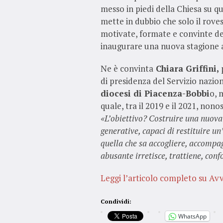
messo in piedi della Chiesa su q
mette in dubbio che solo il rove
motivate, formate e convinte del
inaugurare una nuova stagione a
Ne è convinta
Chiara Griffini,
p
di presidenza del Servizio nazio
diocesi di Piacenza-Bobbi
o, 
quale, tra il 2019 e il 2021, non
«L’obiettivo? Costruire una nuova 
generative, capaci di restituire 
quella che sa accogliere, accompa
abusante irretisce, trattiene, conf
Leggi l’articolo completo su Avv
Condividi:
WhatsApp