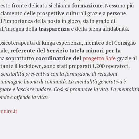
uesto fronte delicato si chiama
formazione
. Nessuno più
sciamento delle prospettive culturali grazie a persone
l’importanza della posta in gioco, sia in grado di
ll’insegna della
trasparenza
e della piena affidabilità.
sicoterapeuta di lunga esperienza, membro del Consiglio
nale,
referente del Servizio tutela minori per la
ma soprattutto
coordinatrice del
progetto Safe
grazie al
ostante il lockdown, sono stati preparati 1.200 operatori.
sensibilità preventiva con la formazione di relazioni
un’immagine buona di comunità. La mentalità generativa è
gnare e lasciare andare. Così si promuove la vita. La mentalit
onde e offende la vita».
enire.it