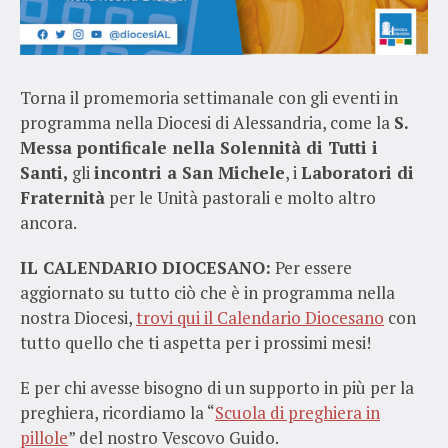
Torna il promemoria settimanale con gli eventi in
programma nella Diocesi di Alessandria, come la
S.
Messa pontificale nella Solennità di Tutti i
Santi,
gli
incontri a San Michele
, i
Laboratori di
Fraternità
per le Unità pastorali e molto altro
ancora.
IL CALENDARIO DIOCESANO:
Per essere
aggiornato su tutto ciò che è in programma nella
nostra Diocesi,
trovi qui il Calendario Diocesano
con
tutto quello che ti aspetta per i prossimi mesi!
E per chi avesse bisogno di un supporto in più per la
preghiera, ricordiamo la “
Scuola di preghiera in
pillole
” del nostro Vescovo Guido.