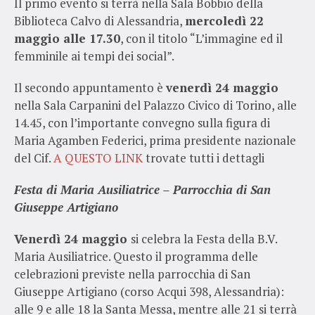
Il primo evento si terrà nella Sala Bobbio della
Biblioteca Calvo di Alessandria,
mercoledì 22
maggio alle 17.30
, con il titolo “L’immagine ed il
femminile ai tempi dei social”.
Il secondo appuntamento è
venerdì 24 maggio
nella Sala Carpanini del Palazzo Civico di Torino, alle
14.45, con l’importante convegno sulla figura di
Maria Agamben Federici, prima presidente nazionale
del Cif.
A QUESTO LINK
trovate tutti i dettagli
Festa di Maria Ausiliatrice – Parrocchia di San
Giuseppe Artigiano
Venerdì 24 maggio
si celebra la Festa della B.V.
Maria Ausiliatrice. Questo il programma delle
celebrazioni previste nella parrocchia di San
Giuseppe Artigiano (corso Acqui 398, Alessandria):
alle 9 e alle 18 la Santa Messa, mentre alle 21 si terrà