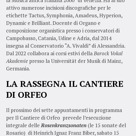
la Musica antica Italiana 2000” di Venezia. Ha al suo
attivo numerose incisioni discografiche per le
etichette Tactus, Symphonia, Amadeus, Hyperion,
Dynamic e Brilliant. Docente di Organo e
composizione organistica presso i conservatori di
Campobasso, Catania, Udine e Adria, dal 2014
insegna al Conservatorio “A. Vivaldi” di Alessandria.
Dal 2022 collabora ai corsi estivi della
Barock Vokal
Akademie
presso la Universität der Musik di Mainz,
Germania.
LA RASSEGNA IL CANTIERE
DI ORFEO
Il prossimo dei sette appuntamenti in programma
per Il Cantiere di Orfeo prevede l’esecuzione
integrale delle
Rosenkranzsonaten
(le 15 sonate del
Rosario) di Heinrich Ignaz Franz Biber, sabato 15