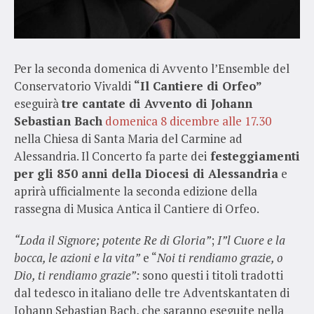
Per la seconda domenica di Avvento l’Ensemble del
Conservatorio Vivaldi
“Il Cantiere di Orfeo”
eseguirà
tre cantate di Avvento di Johann
Sebastian Bach
domenica 8 dicembre alle 17.30
nella Chiesa di Santa Maria del Carmine ad
Alessandria. Il Concerto fa parte dei
festeggiamenti
per gli 850 anni della Diocesi di Alessandria
e
aprirà ufficialmente la seconda edizione della
rassegna di Musica Antica il Cantiere di Orfeo.
“Loda il Signore; potente Re di Gloria”
;
I”l Cuore e la
bocca, le azioni e la vita”
e “
Noi ti rendiamo grazie, o
Dio, ti rendiamo grazie”:
sono questi i titoli tradotti
dal tedesco in italiano delle tre Adventskantaten di
Johann Sebastian Bach, che saranno eseguite nella