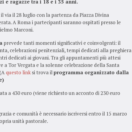
i e ragazze tra i 18 e i 35 anni.
l via il 28 luglio con la partenza da Piazza Divina
erata. A Roma i partecipanti saranno ospitati presso le
lielmo Marconi.
a
prevede tanti momenti significativi e coinvolgenti: il
ta, celebrazioni penitenziali, tempi dedicati alla preghiera
ntri dedicati ai giovani. Tra gli appuntamenti più attesi
dre a Tor Vergata e la solenne celebrazione della Santa
 (A
questo link
si trova il
programma organizzato dalla
e)
sata a 430 euro (viene richiesto un acconto di 230 euro
razia e comunità è necessario iscriversi entro il 15 marzo
opria unità pastorale.