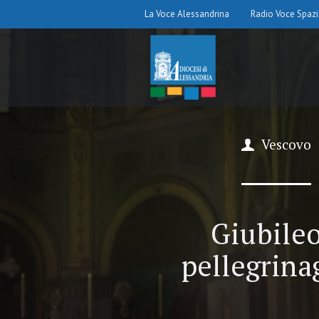
La Voce Alessandrina
Radio Voce Spaz
Vescovo
Giubileo
pellegrina