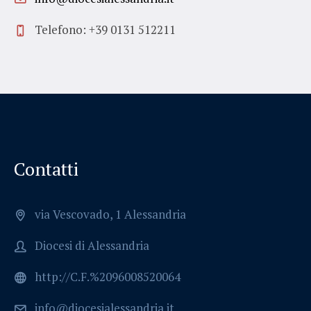
Telefono: +39 0131 512211
Contatti
via Vescovado, 1 Alessandria
Diocesi di Alessandria
http://C.F.%2096008520064
info@diocesialessandria.it